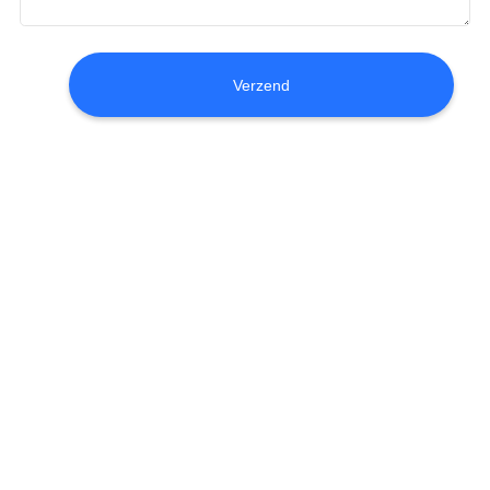
CONTACTEER
ONS
Verzend
VERZOEK
OM EEN
CITAAT
SITEMAP
PRIVACY
POLICY