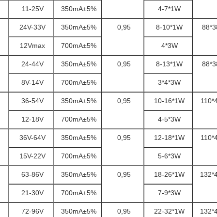
11-25V
350mA±5%
4-7*1W
24V-33V
350mA±5%
0,95
8-10*1W
88*3
12Vmax
700mA±5%
4*3W
24-44V
350mA±5%
0,95
8-13*1W
88*3
8V-14V
700mA±5%
3*4*3W
36-54V
350mA±5%
0,95
10-16*1W
110*
12-18V
700mA±5%
4-5*3W
36V-64V
350mA±5%
0,95
12-18*1W
110*
15V-22V
700mA±5%
5-6*3W
63-86V
350mA±5%
0,95
18-26*1W
132*
21-30V
700mA±5%
7-9*3W
72-96V
350mA±5%
0,95
22-32*1W
132*