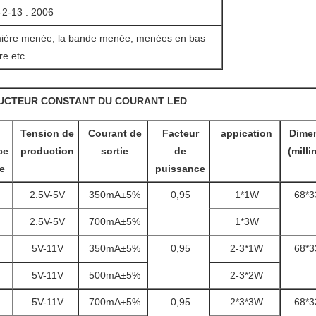
2-13 : 2006
mière menée, la bande menée, menées en bas
re etc.….
UCTEUR CONSTANT DU COURANT LED
Tension de
Courant de
Facteur
appication
Dime
ce
production
sortie
de
(milli
e
puissance
2.5V-5V
350mA±5%
0,95
1*1W
68*3
2.5V-5V
700mA±5%
1*3W
5V-11V
350mA±5%
0,95
2-3*1W
68*3
5V-11V
500mA±5%
2-3*2W
5V-11V
700mA±5%
0,95
2*3*3W
68*3