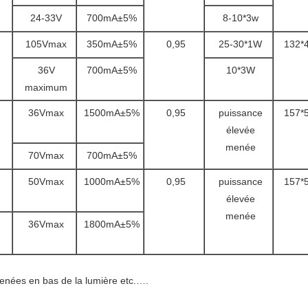
24-33V
700mA±5%
8-10*3w
105Vmax
350mA±5%
0,95
25-30*1W
132*
36V
700mA±5%
10*3W
maximum
36Vmax
1500mA±5%
0,95
puissance
157*
élevée
menée
70Vmax
700mA±5%
50Vmax
1000mA±5%
0,95
puissance
157*
élevée
menée
36Vmax
1800mA±5%
enées en bas de la lumière etc.….