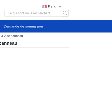
French
search
Demande de soumission
0-3-2 de panneau
 panneau