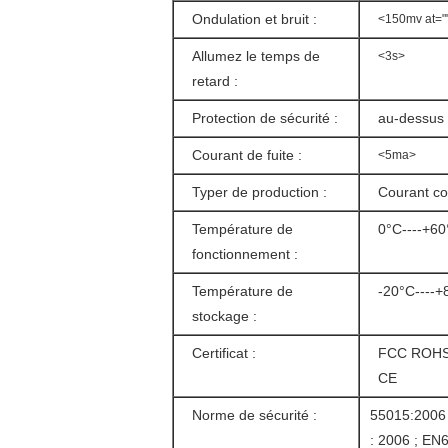
Ondulation et bruit :
<150mv at=""
Allumez le temps de
<3s>
retard :
Protection de sécurité :
au-dessus d
Courant de fuite :
<5ma>
Typer de production :
Courant co
Température de
0°C----+60
fonctionnement :
Température de
-20°C----+
stockage :
Certificat :
FCC ROHS,
CE
Norme de sécurité :
55015:2006 
: 2006 ; EN