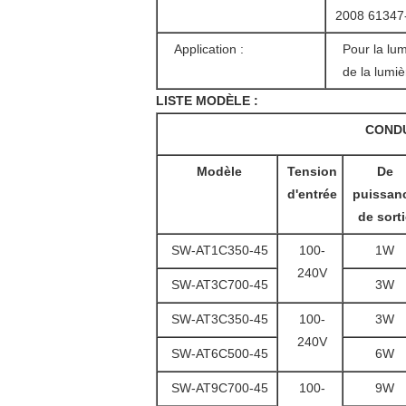
2008 61347-
Application :
Pour la lu
de la lumiè
LISTE MODÈLE :
COND
Modèle
Tension
De
d'entrée
puissan
de sorti
SW-AT1C350-45
100-
1W
240V
SW-AT3C700-45
3W
SW-AT3C350-45
100-
3W
240V
SW-AT6C500-45
6W
SW-AT9C700-45
100-
9W