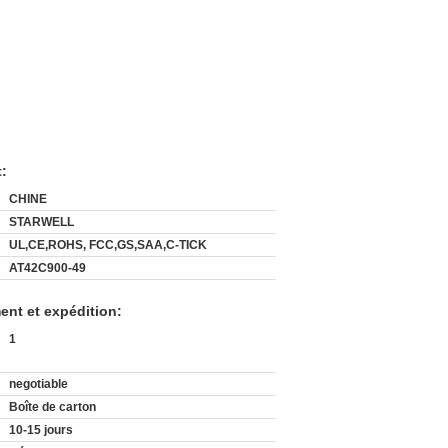
t:
CHINE
STARWELL
UL,CE,ROHS, FCC,GS,SAA,C-TICK
AT42C900-49
ent et expédition:
1
negotiable
Boîte de carton
10-15 jours