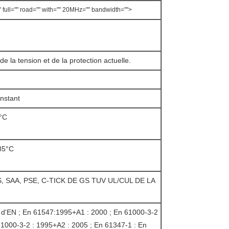
 full="" road="" with="" 20MHz="" bandwidth="">
e la tension et de la protection actuelle.
nstant
°C
85°C
 SAA, PSE, C-TICK DE GS TUV UL/CUL DE LA
d'EN ; En 61547:1995+A1 : 2000 ; En 61000-3-2
61000-3-2 : 1995+A2 : 2005 ; En 61347-1 : En