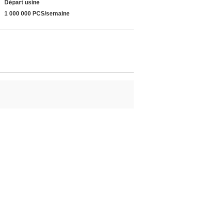
Départ usine
1 000 000 PCS/semaine