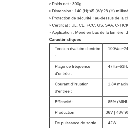
Poids net : 300g
>
Dimension : 140 (H)*45 (W)*28 (H) millimè
>
Protection de sécurité : au-dessus de la ch
>
Certificat : UL, CE, FCC, GS, SAA, C-TICK,
>
Application : Mené en bas de la lumière, 
>
Caractéristiques
Tension évaluée d'entrée
100Vac~2
:
Plage de fréquence
47Hz~63H
d'entrée :
Courant d'irruption
1.8A max
d'entrée :
Efficacité :
85% (MINUT
Production :
36V | 48V 
De puissance de sortie :
42W