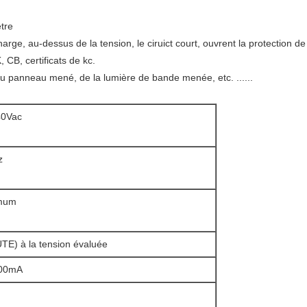
tre
arge, au-dessus de la tension, le ciruict court, ouvrent la protection d
 CB, certificats de kc.
du panneau mené, de la lumière de bande menée, etc. ......
40Vac
z
imum
E) à la tension évaluée
900mA