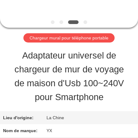
VISITE
D'USINE
Chargeur mural pour téléphone portable
CONTRÔLE
Adaptateur universel de
DE
chargeur de mur de voyage
QUALITÉ
de maison d'Usb 100~240V
CONTACTEZ-
pour Smartphone
NOUS
Lieu d'origine:
La Chine
DEMANDEZ
Nom de marque:
YX