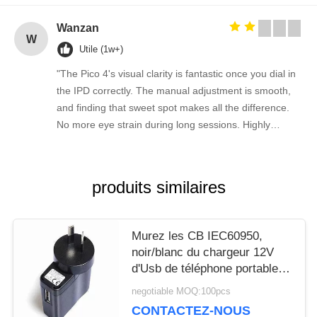
Wanzan
W
Utile (1w+)
"The Pico 4's visual clarity is fantastic once you dial in
the IPD correctly. The manual adjustment is smooth,
and finding that sweet spot makes all the difference.
No more eye strain during long sessions. Highly
recommend taking the time to set it up properly!""The
Pico 4's visual clarity is fantastic once you dial in the
IPD correctly. The manual adjustment is smooth, and
produits similaires
finding that sweet spot makes all the difference. No
more eye strain during long sessions. Highly
recommend taking the time to set it up properly!""The
Murez les CB IEC60950,
Pico 4's visual clarity is fantastic once you dial in the
noir/blanc du chargeur 12V
IPD correctly. The manual adjustment is smooth, and
d'Usb de téléphone portable
finding that sweet spot makes all the difference. No
de bâti
negotiable MOQ:100pcs
more eye strain during long sessions. Highly
CONTACTEZ-NOUS
recommend taking the time to set it up properly!""The