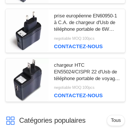
Pico 4's visual clarity is fantastic once you dial in the
IPD correctly. The manual adjustment is smooth, and
prise européenne EN60950-1
finding that sweet spot makes all the difference. No
à C.A. de chargeur d'Usb de
more eye strain during long sessions. Highly r
téléphone portable de 6W
Sony Ericsson
negotiable MOQ:100pcs
CONTACTEZ-NOUS
chargeur HTC
EN55024/CISPR 22 d'Usb de
téléphone portable de voyage
du 0h5 du matin 12V
negotiable MOQ:100pcs
CONTACTEZ-NOUS
Catégories populaires
Tous