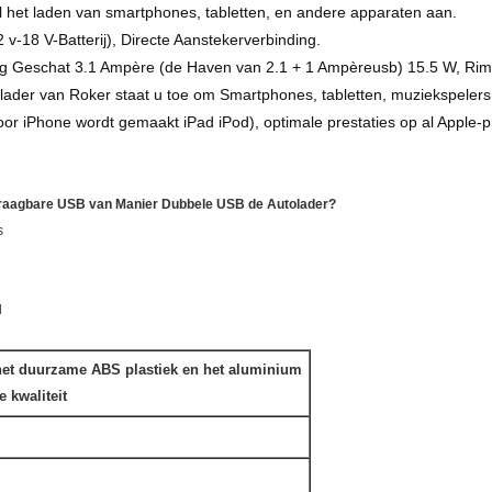
 het laden van smartphones, tabletten, en andere apparaten aan.
 v-18 V-Batterij), Directe Aanstekerverbinding.
dig Geschat 3.1 Ampère (de Haven van 2.1 + 1 Ampèreusb) 15.5 W, R
ader van Roker staat u toe om Smartphones, tabletten, muziekspelers t
r iPhone wordt gemaakt iPad iPod), optimale prestaties op al Apple-pr
Draagbare USB van Manier Dubbele USB de Autolader?
s
l
et duurzame ABS plastiek en het aluminium
e kwaliteit