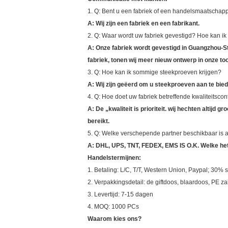
1. Q: Bent u een fabriek of een handelsmaatschapp
A: Wij zijn een fabriek en een fabrikant.
2. Q: Waar wordt uw fabriek gevestigd? Hoe kan i
A: Onze fabriek wordt gevestigd in Guangzhou-S
fabriek, tonen wij meer nieuw ontwerp in onze too
3. Q: Hoe kan ik sommige steekproeven krijgen?
A: Wij zijn geëerd om u steekproeven aan te bied
4. Q: Hoe doet uw fabriek betreffende kwaliteitscon
A: De „kwaliteit is prioriteit. wij hechten altijd
bereikt.
5. Q: Welke verschepende partner beschikbaar is 
A: DHL, UPS, TNT, FEDEX, EMS IS O.K. Welke het
Handelstermijnen:
1. Betaling: L/C, T/T, Western Union, Paypal; 30% 
2. Verpakkingsdetail: de giftdoos, blaardoos, PE 
3. Levertijd: 7-15 dagen
4. MOQ: 1000 PCs
Waarom kies ons?