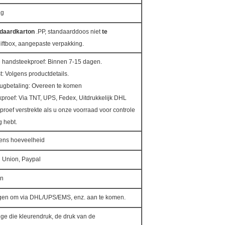
ag
daardkarton
.PP, standaarddoos niet
te
giftbox, aangepaste verpakking.
de handsteekproef: Binnen 7-15 dagen.
t: Volgens productdetails.
rugbetaling: Overeen te komen
kproef: Via TNT, UPS, Fedex, Uitdrukkelijk DHL
kproef verstrekte als u onze voorraad voor controle
g hebt.
ens hoeveelheid
n Union, Paypal
n
agen om via DHL/UPS/EMS, enz. aan te komen.
dige die kleurendruk, de druk van de