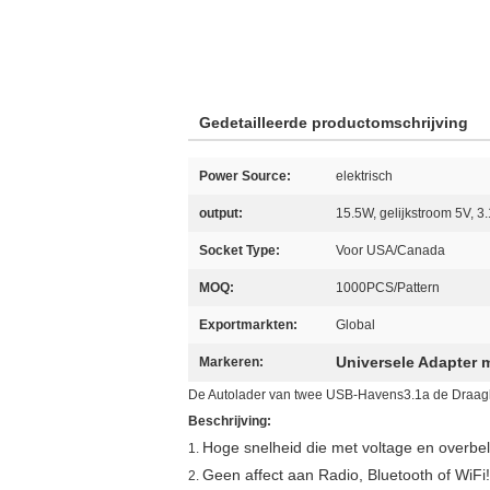
Gedetailleerde productomschrijving
Power Source:
elektrisch
output:
15.5W, gelijkstroom 5V, 3
Socket Type:
Voor USA/Canada
MOQ:
1000PCS/Pattern
Exportmarkten:
Global
Universele Adapter
Markeren:
De Autolader van twee USB-Havens3.1a de Draagb
Beschrijving:
Hoge snelheid die met voltage en overbe
1.
Geen affect aan Radio, Bluetooth of WiFi!
2.