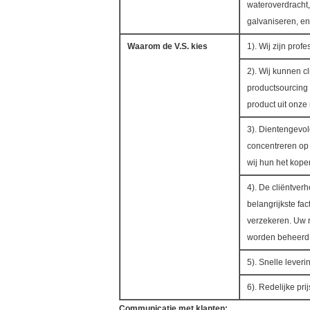
wateroverdracht,
galvaniseren, en
Waarom de V.S. kies
1). Wij zijn pro
2). Wij kunnen c
productsourcing 
product uit onze 
3). Dientengevol
concentreren op 
wij hun het kop
4). De cliëntver
belangrijkste fa
verzekeren. Uw r
worden beheerd
5). Snelle leveri
6). Redelijke prij
Communicatie met klanten: