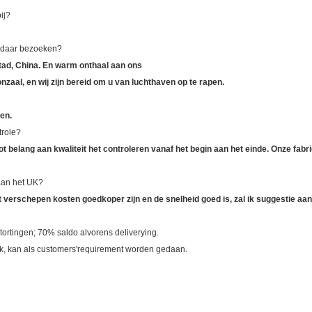
ij?
k daar bezoeken?
tad, China. En warm onthaal aan ons
nzaal, en wij zijn bereid om u van luchthaven op te rapen.
en.
trole?
 groot belang aan kwaliteit het controleren vanaf het begin aan het einde. Onze fab
aan het UK?
 verschepen kosten goedkoper zijn en de snelheid goed is, zal ik suggestie a
stortingen; 70% saldo alvorens deliverying.
zak, kan als customers'requirement worden gedaan.