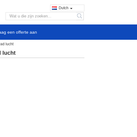
Dutch
search
aag een offerte aan
ad lucht
 lucht