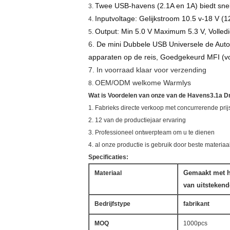
Twee USB-havens (2.1A en 1A) biedt snel
3.
Inputvoltage: Gelijkstroom 10.5 v-18 V (12
4.
Output: Min 5.0 V Maximum 5.3 V, Volle
5.
6.
De mini Dubbele USB Universele de Autol
apparaten op de reis, Goedgekeurd MFI (voo
7. In voorraad klaar voor verzending
OEM/ODM welkome Warmlys
8.
Wat is Voordelen van onze van de Havens3.1a 
1. Fabrieks directe verkoop met concurrerende prij
2. 12 van de productiejaar ervaring
3. Professioneel ontwerpteam om u te dienen
4. al onze productie is gebruik door beste materiaa
Specificaties:
Gemaakt met h
Materiaal
van uitstekend
Bedrijfstype
fabrikant
MOQ
1000pcs