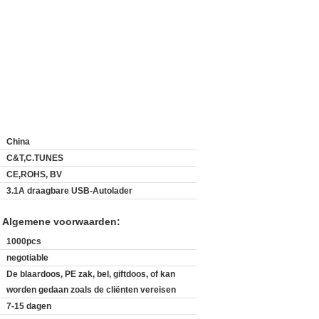
China
C&T,C.TUNES
CE,ROHS, BV
3.1A draagbare USB-Autolader
n Algemene voorwaarden:
1000pcs
negotiable
De blaardoos, PE zak, bel, giftdoos, of kan
worden gedaan zoals de cliënten vereisen
7-15 dagen