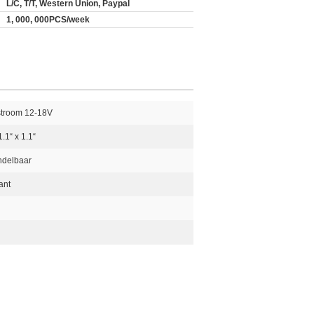
L/C, T/T, Western Union, Paypal
1, 000, 000PCS/week
stroom 12-18V
1.1“ x 1.1“
ndelbaar
ant