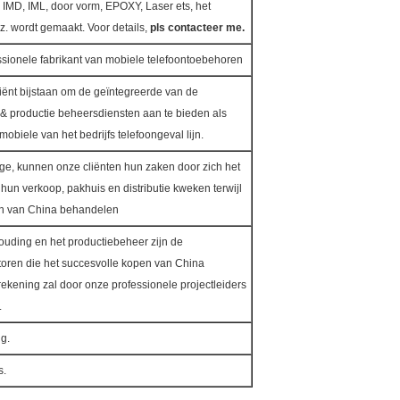
 IMD, IML, door vorm, EPOXY, Laser ets, het
z. wordt gemaakt. Voor details,
pls contacteer me.
fessionele fabrikant van mobiele telefoontoebehoren
liënt bijstaan om de geïntegreerde van de
& productie beheersdiensten aan te bieden als
mobiele van het bedrijfs telefoongeval lijn.
ge, kunnen onze cliënten hun zaken door zich het
hun verkoop, pakhuis en distributie kweken terwijl
en van China behandelen
houding en het productiebeheer zijn de
ctoren die het succesvolle kopen van China
ekening zal door onze professionele projectleiders
.
ng.
s.