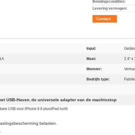
Betalingscondities:
Levering vermogen:
Contact
Input:
Gelijk
.1A
Maat:
2.4“ x 
Monster:
Verha
Bedrijfs type:
Fabrik
 met USB-Haven
de universele adapter van de machtsstop
,
are USB voor iPhone 6 6 plus/iPad lucht
lastingsbescherming belasten.
.