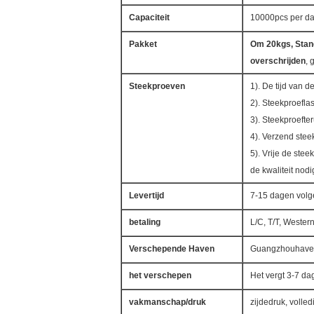
Capaciteit
10000pcs per d
Pakket
Om 20kgs, Stan
overschrijden
, 
Steekproeven
1). De tijd van 
2). Steekproeflas
3). Steekproefte
4). Verzend stee
5). Vrije de stee
de kwaliteit nodi
Levertijd
7-15 dagen volg
betaling
L/C, T/T, Wester
Verschepende Haven
Guangzhouhave
het verschepen
Het vergt 3-7 d
vakmanschap/druk
zijdedruk, volle