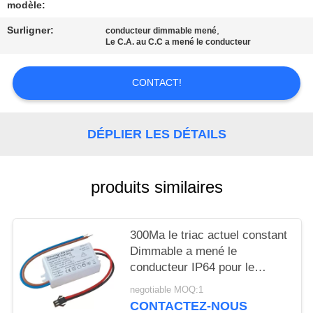
SITE
modèle:
Surligner:
,
conducteur dimmable mené
Le C.A. au C.C a mené le conducteur
PRIVACY
POLICY
CONTACT!
DÉPLIER LES DÉTAILS
produits similaires
300Ma le triac actuel constant
Dimmable a mené le
conducteur IP64 pour le
voyant de 7W LED
negotiable MOQ:1
CONTACTEZ-NOUS