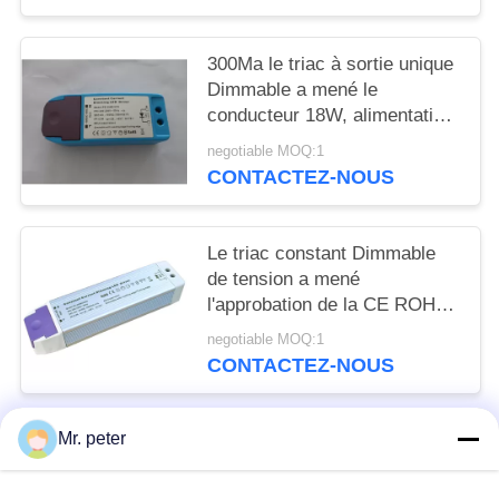
300Ma le triac à sortie unique
Dimmable a mené le
conducteur 18W, alimentation
d'énergie menée actuelle
negotiable MOQ:1
constante
CONTACTEZ-NOUS
Le triac constant Dimmable
de tension a mené
l'approbation de la CE ROHS
d'en 61347-1 du conducteur
negotiable MOQ:1
12V 50W
CONTACTEZ-NOUS
Mr. peter
Catégories populaires
Tous