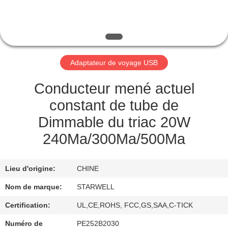
CONTRÔLE
DE
QUALITÉ
Adaptateur de voyage USB
CONTACTEZ-
Conducteur mené actuel
NOUS
constant de tube de
Dimmable du triac 20W
DEMANDEZ
240Ma/300Ma/500Ma
UNE
CITATION
Lieu d'origine:
CHINE
Nom de marque:
STARWELL
PLAN
Certification:
UL,CE,ROHS, FCC,GS,SAA,C-TICK
DU
Numéro de
PE252B2030