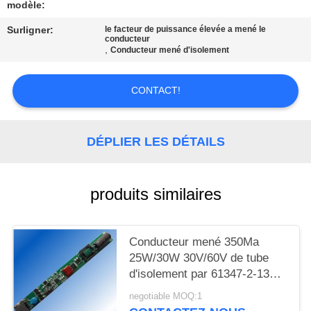
SITE
modèle:
Surligner:
le facteur de puissance élevée a mené le
conducteur
PRIVACY
,
Conducteur mené d'isolement
POLICY
CONTACT!
DÉPLIER LES DÉTAILS
produits similaires
Conducteur mené 350Ma
25W/30W 30V/60V de tube
d'isolement par 61347-2-13
d'en d'UL
negotiable MOQ:1