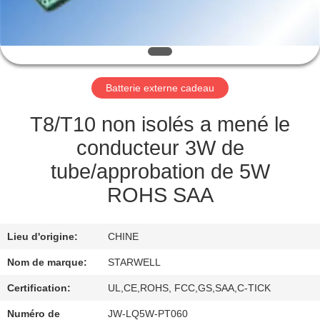
CONTRÔLE
DE
QUALITÉ
Batterie externe cadeau
CONTACTEZ-
T8/T10 non isolés a mené le
NOUS
conducteur 3W de
tube/approbation de 5W
DEMANDEZ
ROHS SAA
UNE
CITATION
Lieu d'origine:
CHINE
Nom de marque:
STARWELL
PLAN
Certification:
UL,CE,ROHS, FCC,GS,SAA,C-TICK
DU
Numéro de
JW-LQ5W-PT060