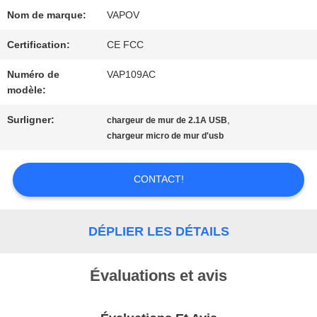
UNE
Nom de marque:
VAPOV
CITATION
Certification:
CE FCC
Numéro de
VAP109AC
modèle:
PLAN
Surligner:
,
chargeur de mur de 2.1A USB
DU
chargeur micro de mur d'usb
SITE
CONTACT!
PRIVACY
DÉPLIER LES DÉTAILS
POLICY
Évaluations et avis