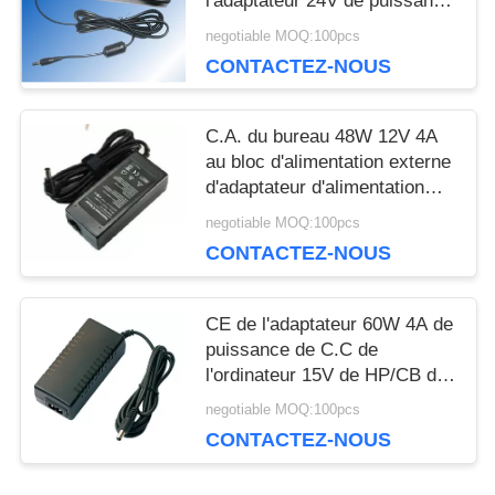
l'adaptateur 24V de puissance
finding that sweet spot makes all the difference. No
d'Asus Ux31a
negotiable MOQ:100pcs
more eye strain during long sessions. Highly
CONTACTEZ-NOUS
recommend taking the time to set it up properly!""The
Pico 4's visual clarity is fantastic once you dial in the
IPD correctly. The manual adjustment is smooth, and
C.A. du bureau 48W 12V 4A
finding that sweet spot makes all the difference. No
au bloc d'alimentation externe
more eye strain during long sessions. Highly r
d'adaptateur d'alimentation
CC/12 volts
negotiable MOQ:100pcs
CONTACTEZ-NOUS
CE de l'adaptateur 60W 4A de
puissance de C.C de
l'ordinateur 15V de HP/CB de
bureau UL60950-1
negotiable MOQ:100pcs
CONTACTEZ-NOUS