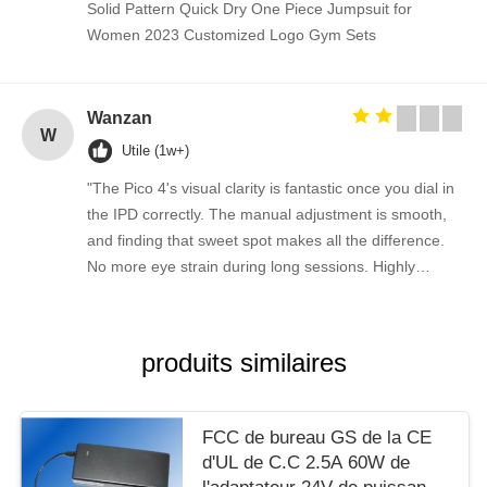
Solid Pattern Quick Dry One Piece Jumpsuit for
Women 2023 Customized Logo Gym Sets
Wanzan
W
Utile (1w+)
"The Pico 4's visual clarity is fantastic once you dial in
the IPD correctly. The manual adjustment is smooth,
and finding that sweet spot makes all the difference.
No more eye strain during long sessions. Highly
recommend taking the time to set it up properly!""The
Pico 4's visual clarity is fantastic once you dial in the
IPD correctly. The manual adjustment is smooth, and
produits similaires
finding that sweet spot makes all the difference. No
more eye strain during long sessions. Highly
recommend taking the time to set it up properly!""The
FCC de bureau GS de la CE
Pico 4's visual clarity is fantastic once you dial in the
d'UL de C.C 2.5A 60W de
IPD correctly. The manual adjustment is smooth, and