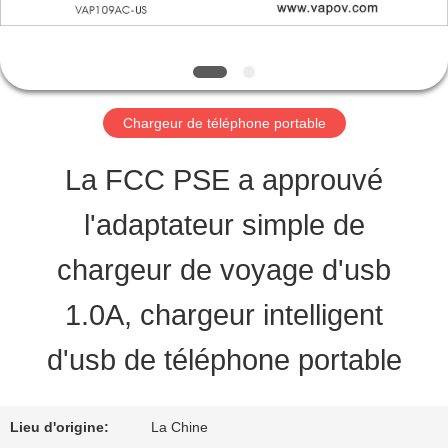
VISITE
D'USINE
Chargeur de téléphone portable
CONTRÔLE
La FCC PSE a approuvé
DE
l'adaptateur simple de
QUALITÉ
chargeur de voyage d'usb
CONTACTEZ-
1.0A, chargeur intelligent
NOUS
d'usb de téléphone portable
DEMANDEZ
Lieu d'origine:
La Chine