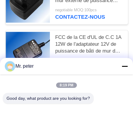
mur externe de puissance
d'IEC60950-1 24V 18W
negotiable MOQ:100pcs
CONTACTEZ-NOUS
FCC de la CE d'UL de C.C 1A
12W de l'adaptateur 12V de
puissance de bâti de mur de
réseau des Etats-Unis
negotiable MOQ:100pcs
Mr. peter
CONTACTEZ-NOUS
8:19 PM
Catégories populaires
Tous
Good day, what product are you looking for?
Chargeur De Voiture Pour Smartphone
Chargeur De Téléphone Portable
Chargeur IPhone Rétractable
Charger De Voiture USB