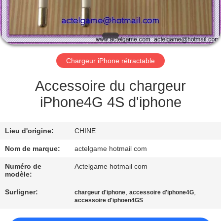
CONTRÔLE
DE
QUALITÉ
Chargeur iPhone rétractable
CONTACTEZ-
Accessoire du chargeur
NOUS
iPhone4G 4S d'iphone
DEMANDEZ
Lieu d'origine:
CHINE
UNE
Nom de marque:
actelgame hotmail com
CITATION
Numéro de
Actelgame hotmail com
modèle:
PLAN
Surligner:
,
,
chargeur d'iphone
accessoire d'iphone4G
accessoire d'iphoen4GS
DU