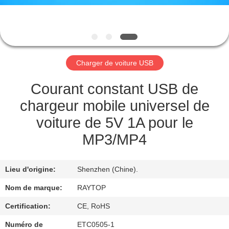
CONTRÔLE
DE
QUALITÉ
Charger de voiture USB
CONTACTEZ-
Courant constant USB de
NOUS
chargeur mobile universel de
voiture de 5V 1A pour le
DEMANDEZ
MP3/MP4
UNE
CITATION
Lieu d'origine:
Shenzhen (Chine).
Nom de marque:
RAYTOP
PLAN
Certification:
CE, RoHS
DU
Numéro de
ETC0505-1