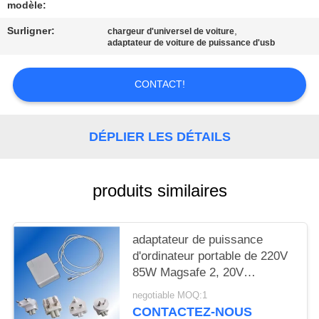
SITE
modèle:
Surligner:
,
chargeur d'universel de voiture
adaptateur de voiture de puissance d'usb
PRIVACY
POLICY
CONTACT!
DÉPLIER LES DÉTAILS
produits similaires
adaptateur de puissance
d'ordinateur portable de 220V
85W Magsafe 2, 20V
alimentation d'énergie de C.C
negotiable MOQ:1
Apple Macbook
CONTACTEZ-NOUS