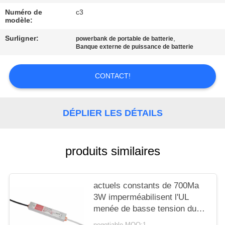
SITE
Numéro de
c3
modèle:
PRIVACY
Surligner:
,
powerbank de portable de batterie
Banque externe de puissance de batterie
POLICY
CONTACT!
DÉPLIER LES DÉTAILS
produits similaires
actuels constants de 700Ma
3W imperméabilisent l'UL
menée de basse tension du
conducteur 3V
negotiable MOQ:1