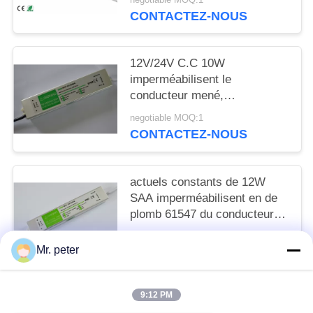
CONTACTEZ-NOUS
12V/24V C.C 10W
imperméabilisent le
conducteur mené,
alimentation de l'énergie IP67
negotiable MOQ:1
menée par tension constante
CONTACTEZ-NOUS
actuels constants de 12W
SAA imperméabilisent en de
plomb 61547 du conducteur
30V 330Ma
negotiable MOQ:1
Mr. peter
CONTACTEZ-NOUS
9:12 PM
Catégories populaires
Tous