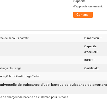
Capacité
d'approvisionnement:
Contact
ne de secours portatif
Dimension ::
Capacité
d'accueil::
INPUT::
alliage Housing+
Certificat::
ster+gift box+Plastic bag+Carton
niverselle de puissance d'usb
banque de puissance de smartph
,
e de chargeur de batterie de 2600mah pour l'iPhone