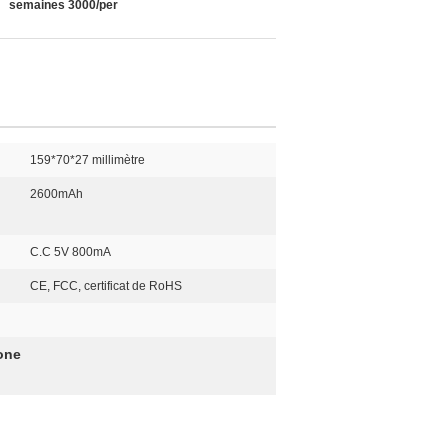
semaines 3000/per
159*70*27 millimètre
2600mAh
C.C 5V 800mA
CE, FCC, certificat de RoHS
one