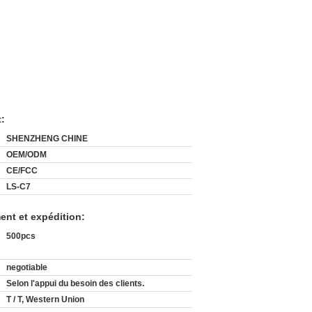
t:
SHENZHENG CHINE
OEM/ODM
CE/FCC
LS-C7
ent et expédition:
500pcs
negotiable
Selon l'appui du besoin des clients.
T / T, Western Union