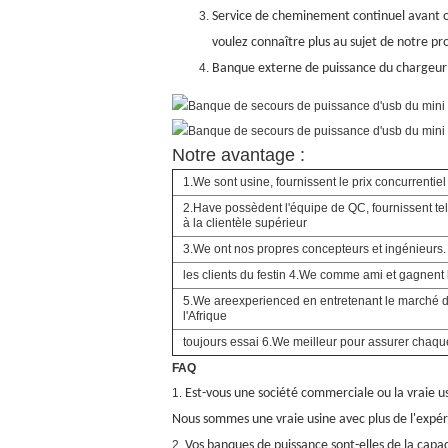
Service de cheminement continuel avant ou
voulez connaître plus au sujet de notre p
Banque externe de puissance du chargeur 
Notre avantage :
1.We sont usine, fournissent le prix concurrentiel
2.Have possèdent l'équipe de QC, fournissent tell
à la clientèle supérieur
3.We ont nos propres concepteurs et ingénieurs.
les clients du festin 4.We comme ami et gagnent 
5.We areexperienced
en entretenant le marché 
l'Afrique
toujours essai 6.We meilleur pour assurer chaque
FAQ
1.
Est-vous une société commerciale ou la vraie u
Nous sommes une vraie usine avec plus de l'expéri
2.
Vos banques de puissance sont-elles de la capac