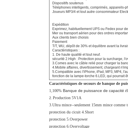
Dispositifs soutenus
Téléphones intelligents, comprimés, appareils-ph
Joueurs MP3/4 et tout autre consommateur Elect
Expédition
Exprimez, habituellement UPS ou Fedex pour 
Mer ou transport aérien pour des ordres importan
Aux clients bien choisis
Paiement
T/T, WU, dépôt de 30% et équilibre avant la livra
Caractéristiques :
1. De haute qualité et tout neuf.
sécurité 2.High : Protection pour la surcharge, l'o
3.Comes avec le câble relié pour charger la ba
4.Mobile affaires, divertissement, chargeant n'im
5.Compatible avec l'iPhone, iPad, MP3, MP4, l'au
fonction de la lampe-torche 6.LED, qui pourrait êtr
Caractéristiques de secours de banque de puis
Banque de puissance de capacité
1,100%
él
Production 5V1A
2.
3.Ultra
mince--seulement 15mm mince comme té
protection du cicuit 4.Short
protection 5.Overpower
protection 6.Overvoltage