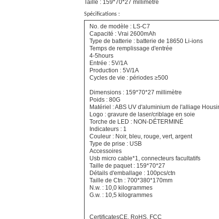
Taille : 159*70*27 millimètre
Spécifications :
No. de modèle : LS-C7
Capacité : Vrai 2600mAh
Type de batterie : batterie de 18650 Li-ions
Temps de remplissage d'entrée
4-5hours
Entrée : 5V/1A
Production : 5V/1A
Cycles de vie : périodes ≥500
Dimensions : 159*70*27 millimètre
Poids : 80G
Matériel : ABS UV d'aluminium de l'alliage Hous
Logo : gravure de laser/criblage en soie
Torche de LED : NON-DÉTERMINÉ
Indicateurs : 1
Couleur : Noir, bleu, rouge, vert, argent
Type de prise : USB
Accessoires
Usb micro cable*1, connecteurs facultatifs
Taille de paquet : 159*70*27
Détails d'emballage : 100pcs/ctn
Taille de Ctn : 700*380*170mm
N.w. : 10,0 kilogrammes
G.w. : 10,5 kilogrammes
CertificatesCE, RoHS, FCC