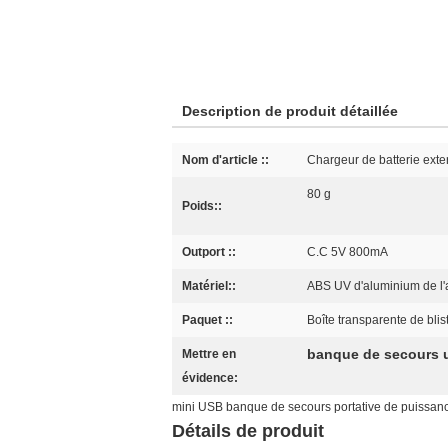
Description de produit détaillée
Nom d'article ::
Chargeur de batterie exter
80 g
Poids::
Outport ::
C.C 5V 800mA
Matériel::
ABS UV d'aluminium de l'
Paquet ::
Boîte transparente de bli
banque de secours u
Mettre en
évidence:
mini USB banque de secours portative de puissanc
Détails de produit