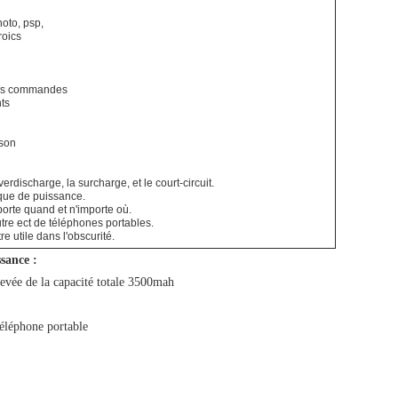
oto, psp,
roics
des commandes
ts
ison
verdischarge, la surcharge, et le court-circuit.
nque de puissance.
porte quand et n'importe où.
tre ect de téléphones portables.
e utile dans l'obscurité.
sance :
evée de la
capacité totale 3500mah
léphone portable