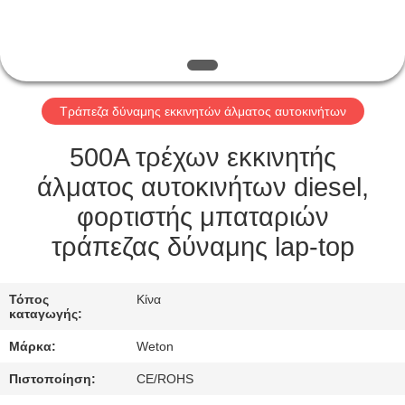
ΈΛΕΓΧΟΣ
ΜΑΣ
ΕΛΆΤΕ
Τράπεζα δύναμης εκκινητών άλματος αυτοκινήτων
ΣΕ
ΕΠΑΦΉ
500A τρέχων εκκινητής
ΜΕ
άλματος αυτοκινήτων diesel,
φορτιστής μπαταριών
ΖΗΤΉΣΤΕ
τράπεζας δύναμης lap-top
ΈΝΑ
ΑΠΌΣΠΑΣΜΑ
Τόπος
Κίνα
καταγωγής:
Μάρκα:
Weton
SITEMAP
Πιστοποίηση:
CE/ROHS