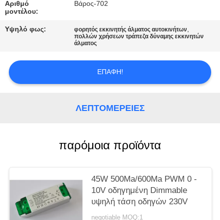
PRIVACY
Αριθμό
Βάρος-702
μοντέλου:
POLICY
Υψηλό φως:
,
φορητός εκκινητής άλματος αυτοκινήτων
πολλών χρήσεων τράπεζα δύναμης εκκινητών
άλματος
ΕΠΑΦΉ!
ΛΕΠΤΟΜΈΡΕΙΕΣ
παρόμοια προϊόντα
45W 500Ma/600Ma PWM 0 -
10V οδηγημένη Dimmable
υψηλή τάση οδηγών 230V
negotiable MOQ:1