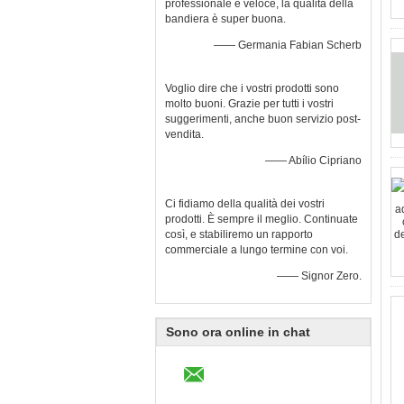
professionale e veloce, la qualità della
bandiera è super buona.
—— Germania Fabian Scherb
Voglio dire che i vostri prodotti sono
molto buoni. Grazie per tutti i vostri
suggerimenti, anche buon servizio post-
vendita.
—— Abílio Cipriano
Ci fidiamo della qualità dei vostri
prodotti. È sempre il meglio. Continuate
così, e stabiliremo un rapporto
commerciale a lungo termine con voi.
—— Signor Zero.
Sono ora online in chat