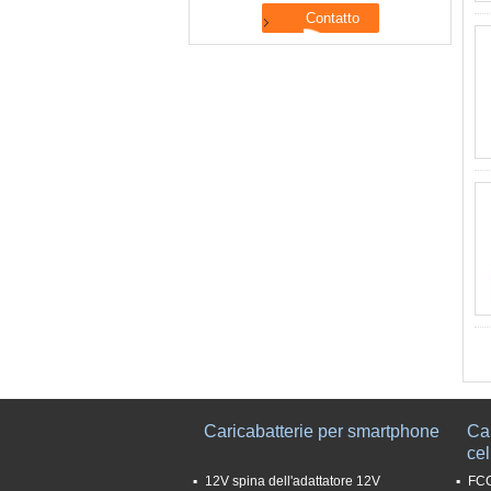
Caricabatterie per smartphone
Car
cel
12V spina dell'adattatore 12V
FCC