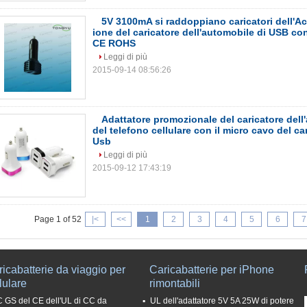
5V 3100mA si raddoppiano caricatori dell'Ac
ione del caricatore dell'automobile di USB con
CE ROHS
Leggi di più
2015-09-14 08:56:26
Adattatore promozionale del caricatore dell
del telefono cellulare con il micro cavo del car
Usb
Leggi di più
2015-09-12 17:43:19
Page 1 of 52
|<
<<
1
2
3
4
5
6
7
icabatterie da viaggio per
Caricabatterie per iPhone
lulare
rimontabili
 GS del CE dell'UL di CC da
UL dell'adattatore 5V 5A 25W di potere