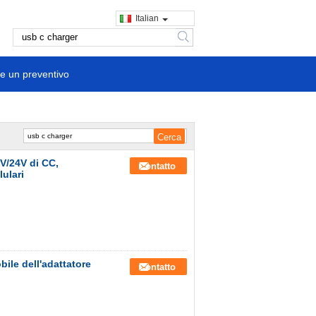
Italian
search
e un preventivo
2V/24V di CC,
Contatto
lulari
bile dell'adattatore
Contatto