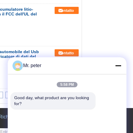
cumulatore litio-
Contatto
 il FCC dell'UL del
'automobile del Usb
Contatto
icatore di dati del
Mr. peter
5:58 PM
8
9
10
>>
>|
Good day, what product are you looking 
for?
Richiedere un preventivo
Invii