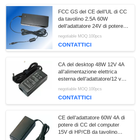
more eye strain during long sessions. Highly
recommend taking the time to set it up properly!""The
FCC GS del CE dell'UL di CC
Pico 4's visual clarity is fantastic once you dial in the
da tavolino 2.5A 60W
IPD correctly. The manual adjustment is smooth, and
dell'adattatore 24V di potere di
finding that sweet spot makes all the difference. No
Asus Ux31a
negotiable MOQ:100pcs
more eye strain during long sessions. Highly
CONTATTICI
recommend taking the time to set it up properly!""The
Pico 4's visual clarity is fantastic once you dial in the
IPD correctly. The manual adjustment is smooth, and
CA del desktop 48W 12V 4A
finding that sweet spot makes all the difference. No
all'alimentazione elettrica
more eye strain during long sessions. Highly r
esterna dell'adattatore/12 volt
di corrente continua
negotiable MOQ:100pcs
CONTATTICI
CE dell'adattatore 60W 4A di
potere di CC del computer
15V di HP/CB da tavolino
UL60950-1