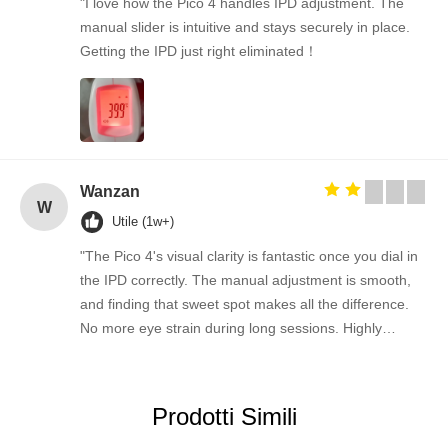
"I love how the Pico 4 handles IPD adjustment. The
manual slider is intuitive and stays securely in place.
Getting the IPD just right eliminated！
Wanzan
W
Utile (1w+)
"The Pico 4's visual clarity is fantastic once you dial in
the IPD correctly. The manual adjustment is smooth,
and finding that sweet spot makes all the difference.
No more eye strain during long sessions. Highly
recommend taking the time to set it up properly!""The
Pico 4's visual clarity is fantastic once you dial in the
IPD correctly. The manual adjustment is smooth, and
Prodotti Simili
finding that sweet spot makes all the difference. No