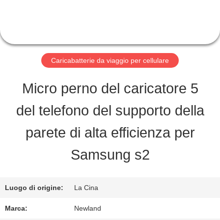
FABBRICA
CONTROLLO
Caricabatterie da viaggio per cellulare
DI
Micro perno del caricatore 5
QUALITÀ
del telefono del supporto della
CONTATTICI
parete di alta efficienza per
Samsung s2
RICHIEDA
UNA
Luogo di origine:
La Cina
CITAZIONE
Marca:
Newland