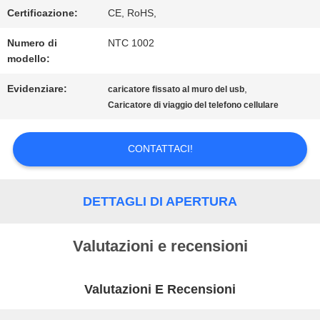
Certificazione:
CE, RoHS,
MAPPA
Numero di
NTC 1002
modello:
DEL
Evidenziare:
,
caricatore fissato al muro del usb
SITO
Caricatore di viaggio del telefono cellulare
CONTATTACI!
PRIVACY
POLICY
DETTAGLI DI APERTURA
Valutazioni e recensioni
Valutazioni E Recensioni