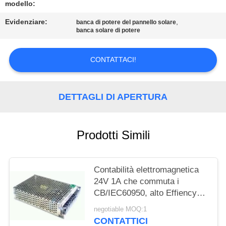
PRIVACY
modello:
POLICY
Evidenziare:
,
banca di potere del pannello solare
banca solare di potere
CONTATTACI!
DETTAGLI DI APERTURA
Prodotti Simili
Contabilità elettromagnetica
24V 1A che commuta i
CB/IEC60950, alto Effiency
dell'alimentazione elettrica del
negotiable MOQ:1
CCTV 25W
CONTATTICI