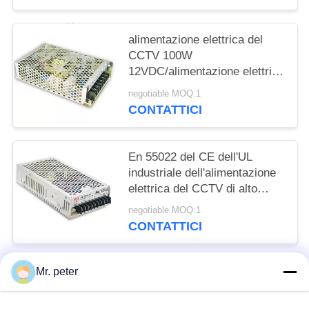
alimentazione elettrica del
CCTV 100W
12VDC/alimentazione elettrica
di commutazione di alta
negotiable MOQ:1
efficienza 220V
CONTATTICI
En 55022 del CE dell'UL
industriale dell'alimentazione
elettrica del CCTV di alto
potere 12V di contabilità
negotiable MOQ:1
elettromagnetica 200W
CONTATTICI
Mr. peter
Categorie popolari
Tutti