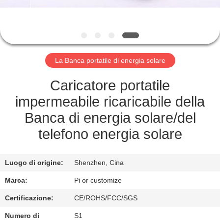
CONTROLLO
DI
QUALITÀ
La Banca portatile di energia solare
CONTATTICI
Caricatore portatile
RICHIEDA
impermeabile ricaricabile della
UNA
Banca di energia solare/del
CITAZIONE
telefono energia solare
MAPPA
Luogo di origine:
Shenzhen, Cina
DEL
Marca:
Pi or customize
SITO
Certificazione:
CE/ROHS/FCC/SGS
Numero di
S1