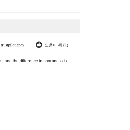
trustpilot.com
도움이 됨 (1)
, and the difference in sharpness is