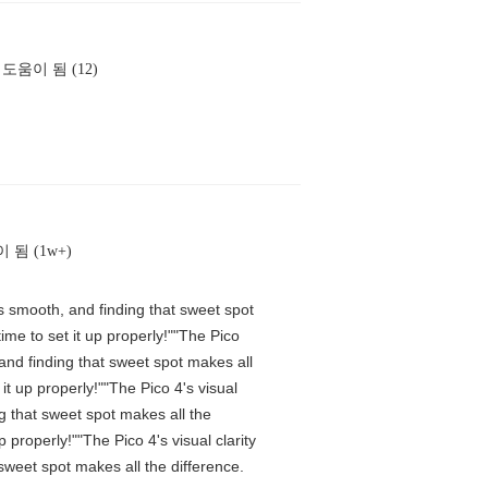
도움이 됨 (12)
 됨 (1w+)
is smooth, and finding that sweet spot
me to set it up properly!""The Pico
 and finding that sweet spot makes all
t up properly!""The Pico 4's visual
ng that sweet spot makes all the
properly!""The Pico 4's visual clarity
 sweet spot makes all the difference.