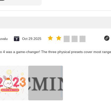
uvalu
Oct 29.2025
co 4 was a game-changer! The three physical presets cover most ranges