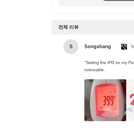
전체 리뷰
S
Songshang
T
"Setting the IPD on my Pi
noticeable.