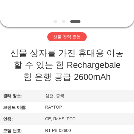
하
여
공
선물 전력 은행
장
선물 상자를 가진 휴대용 이동
여
할 수 있는 힘 Rechargebale
행
힘 은행 공급 2600mAh
품
원래 장소:
심천, 중국
질
RAYTOP
브랜드 이름:
관
CE, RoHS, FCC
인증:
리
RT-PB-02600
모델 번호: