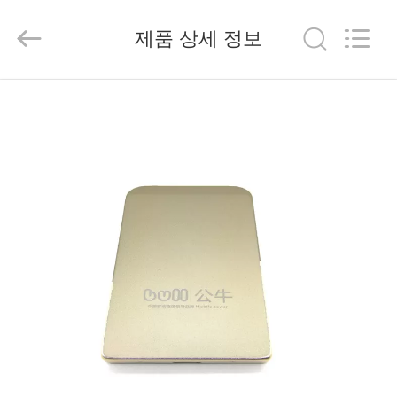
2014
-
2026
제품 상세 정보
China
Mobile
Phone
Charger
Online
집
Marketplace.
All
Rights
Reserved.
Developed
by
제
ECER
품
우
리
에
대