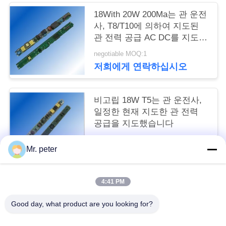
구
18With 20W 200Ma는 관 운전
사, T8/T10에 의하여 지도된
하
관 전력 공급 AC DC를 지도했
세
습니다
negotiable MOQ:1
저희에게 연락하십시오
요
비고립 18W T5는 관 운전사,
사
일정한 현재 지도한 관 전력
공급을 지도했습니다
이
negotiable MOQ:1
트
Mr. peter
저희에게 연락하십시오
맵
4:41 PM
모든
PRIVACY
Good day, what product are you looking for?
POLICY
스마트폰 자동차 충전기
휴대폰 여행용 충전기