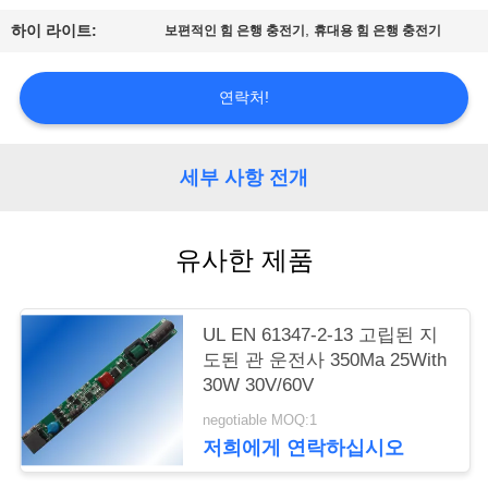
,
하이 라이트:
보편적인 힘 은행 충전기
휴대용 힘 은행 충전기
연
락
연락처!
주
세
세부 사항 전개
요
유사한 제품
인
용
UL EN 61347-2-13 고립된 지
도된 관 운전사 350Ma 25With
문
30W 30V/60V
을
negotiable MOQ:1
저희에게 연락하십시오
요