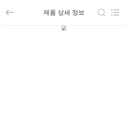
2014
-
2026
제품 상세 정보
China
Mobile
Phone
Charger
Online
집
Marketplace.
All
Rights
Reserved.
Developed
by
제
ECER
품
우
리
에
대