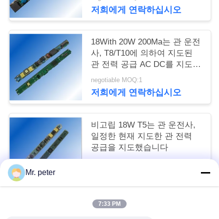
구
저희에게 연락하십시오
하
18With 20W 200Ma는 관 운전
세
사, T8/T10에 의하여 지도된
관 전력 공급 AC DC를 지도했
요
습니다
negotiable MOQ:1
저희에게 연락하십시오
사
이
비고립 18W T5는 관 운전사,
일정한 현재 지도한 관 전력
트
공급을 지도했습니다
맵
negotiable MOQ:1
Mr. peter
저희에게 연락하십시오
PRIVACY
7:33 PM
POLICY
모든