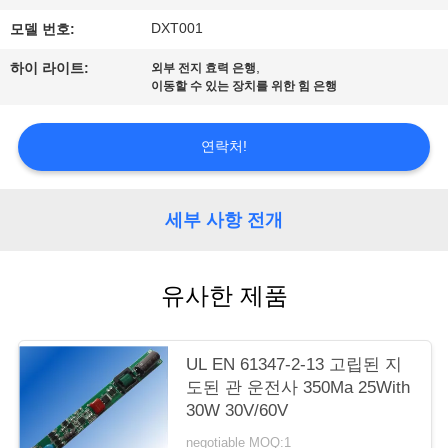
DXT001
모델 번호:
연
,
하이 라이트:
외부 전지 효력 은행
락
이동할 수 있는 장치를 위한 힘 은행
주
연락처!
세
요
세부 사항 전개
인
유사한 제품
용
문
UL EN 61347-2-13 고립된 지
을
도된 관 운전사 350Ma 25With
30W 30V/60V
요
negotiable MOQ:1