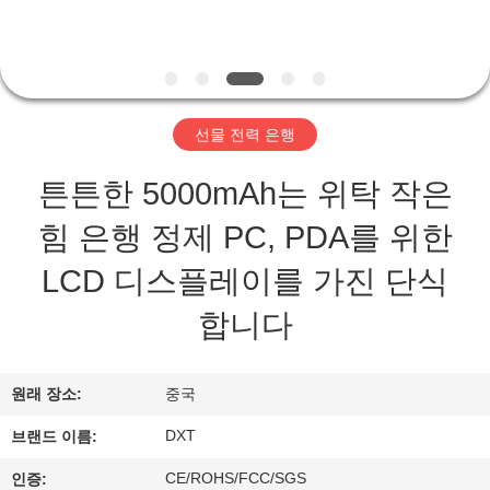
하
여
공
선물 전력 은행
장
튼튼한 5000mAh는 위탁 작은
여
힘 은행 정제 PC, PDA를 위한
행
LCD 디스플레이를 가진 단식
합니다
품
질
원래 장소:
중국
관
DXT
브랜드 이름:
리
CE/ROHS/FCC/SGS
인증: