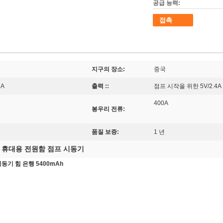
공급 능력:
접촉
지구의 장소:
중국
2A
출력 ::
점프 시작을 위한 5V/2.4A 
400A
봉우리 전류:
품질 보증:
1 년
휴대용 전원함 점프 시동기
,
동기 힘 은행 5400mAh