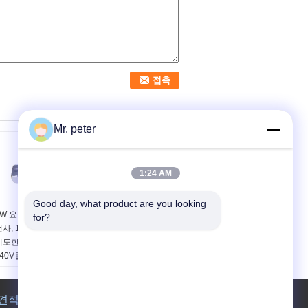
Mr. peter
1:24 AM
Good day, what product are you looking 
W 요점 0 - 10V 밍는 운
120V 900Ma 0 - 10V 밍
for?
전사, 12V 일정한 현재
는 지도한 운전사, 30W
지도한 전력 공급에
LED 지구 전력 공급을
240V를 지도했습니다
고립시켰습니다
견적 요청