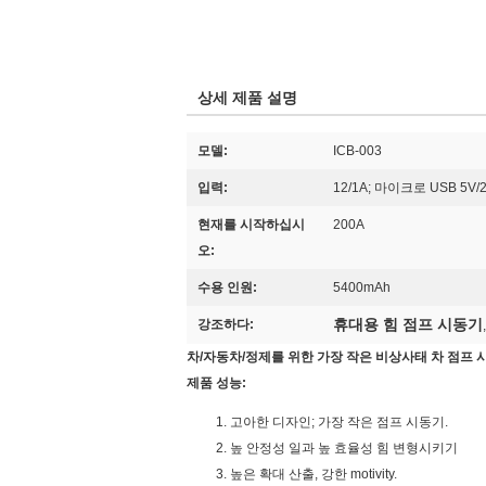
상세 제품 설명
모델:
ICB-003
입력:
12/1A; 마이크로 USB 5V/
현재를 시작하십시
200A
오:
수용 인원:
5400mAh
휴대용 힘 점프 시동기
강조하다:
차/자동차/정제를 위한 가장 작은 비상사태 차 점프 시
제품 성능:
고아한 디자인; 가장 작은 점프 시동기.
높 안정성 일과 높 효율성 힘 변형시키기
높은 확대 산출, 강한 motivity.