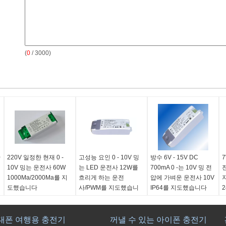
(
0
/ 3000)
0
220V 일정한 현재 0 -
고성능 요인 0 - 10V 밍
방수 6V - 15V DC
7
10V 밍는 운전사 60W
는 LED 운전사 12W를
700mA 0 -는 10V 밍 전
1000Ma/2000Ma를 지
흐리게 하는 운전
압에 가벼운 운전사 10V
도했습니다
사/PWM를 지도했습니
IP64를 지도했습니다
다
대폰 여행용 충전기
꺼낼 수 있는 아이폰 충전기