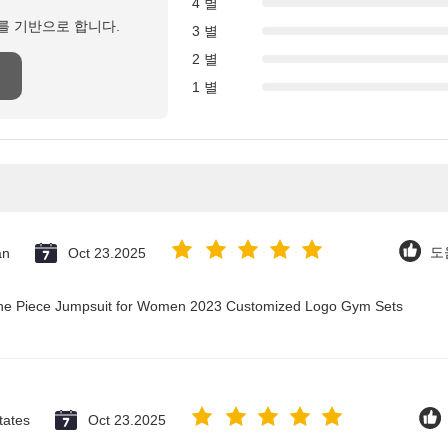
4 별
를 기반으로 합니다.
3 별
2 별
1 별
an
Oct 23.2025
도움
 One Piece Jumpsuit for Women 2023 Customized Logo Gym Sets
tates
Oct 23.2025