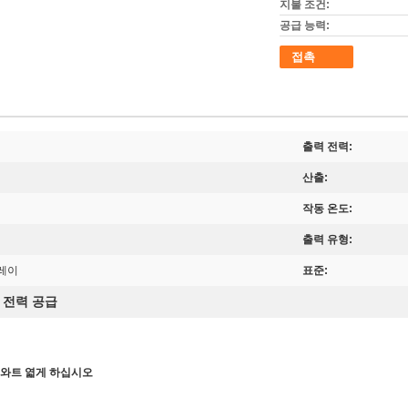
지불 조건:
공급 능력:
접촉
출력 전력:
산출:
작동 온도:
출력 유형:
플레이
표준:
 전력 공급
00 와트 엷게 하십시오