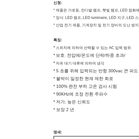
신청:
* 제품은 가로등, 잔디밭 램프, 햇빛 램프, LED 점
* 장식: LED 램프, LED luminaire, LED 지구, LE
* 산업 전기 제품, 기계장치 및 전기 장비의 도난 방
특징:
*
스위치에 의하여 선택할 수 있는 AC 입력 범위
*
보호: 전압에/온도에 단락/하중 초과/
*
자유 대기 대류에 의하여 냉각
* 5 초를 위해 입력되는 반항 300vac 큰 파도
* 붙박이 일정한 현재 제한 회로
* 100% 완전 부하 고온 검사 시험
* 90KHz에 조정 전환 주파수
* 저가, 높은 신뢰도
* 보장 2 년
명세: