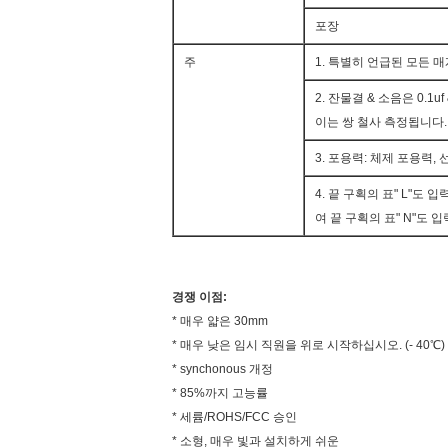
포장
주
1. 특별히 언급된 모든 매
2. 잔물결 & 소음은 0.1
이는 쌍 철사 측정됩니다.
3. 포용력: 체제 포용력,
4. 끝 구획의 표" L"도
여 끝 구획의 표" N"도
경쟁 이점:
* 매우 얇은 30mm
* 매우 낮은 임시 직원을 위로 시작하십시오. (- 40℃)
* synchonous 개정
* 85%까지 고능률
* 세륨/ROHS/FCC 승인
* 소형, 매우 빛과 설치하게 쉬운