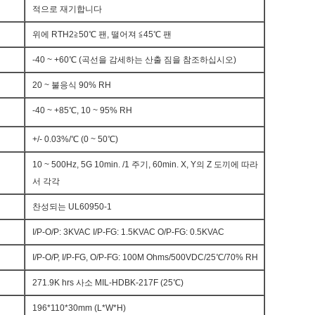
적으로 재기합니다
위에 RTH2≧50℃ 팬, 떨어져 ≦45℃ 팬
-40 ~ +60℃ (곡선을 감세하는 산출 짐을 참조하십시오)
20 ~ 불응식 90% RH
-40 ~ +85℃, 10 ~ 95% RH
+/- 0.03%/℃ (0 ~ 50℃)
10 ~ 500Hz, 5G 10min. /1 주기, 60min. X, Y의 Z 도끼에 따라
서 각각
찬성되는 UL60950-1
I/P-O/P: 3KVAC I/P-FG: 1.5KVAC O/P-FG: 0.5KVAC
I/P-O/P, I/P-FG, O/P-FG: 100M Ohms/500VDC/25℃/70% RH
271.9K hrs 사소 MIL-HDBK-217F (25℃)
196*110*30mm (L*W*H)