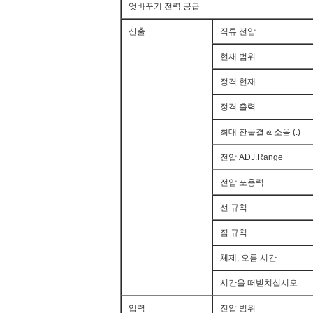
엇바꾸기 전력 공급
산출
직류 전압
현재 범위
정격 현재
정격 출력
최대 잔물결 & 소음 (.)
전압 ADJ.Range
전압 포용력
선 규칙
짐 규칙
체제, 오름 시간
시간을 떠받치십시오
입력
전압 범위