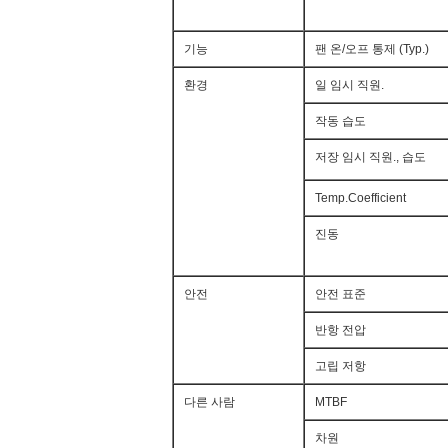
기능
팬 온/오프 통제 (Typ.)
환경
일 임시 직원.
작동 습도
저장 임시 직원., 습도
Temp.Coefficient
진동
안전
안전 표준
반항 전압
고립 저항
다른 사람
MTBF
차원