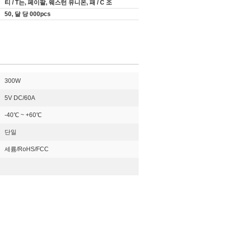
티 / T는, 페이팔, 웨스턴 유니온, 패 / C 조
50, 달 당 000pcs
300W
5V DC/60A
-40℃ ~ +60℃
단일
세륨/RoHS/FCC