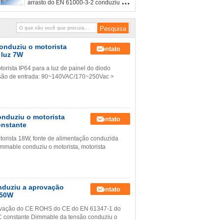
arrasto do EN 61000-3-2 conduziu o
watt 1200mA 25V SAA do motorista 50
onduziu o motorista
Contato
 luz 7W
rista IP64 para a luz de painel do diodo
tensão de entrada: 90~140VAC/170~250Vac >
nduziu o motorista
Contato
onstante
rista 18W, fonte de alimentação conduzida
Dimmable conduziu o motorista, motorista
nduziu a aprovação
Contato
 50W
rovação do CE ROHS do CE do EN 61347-1 do
AC constante Dimmable da tensão conduziu o