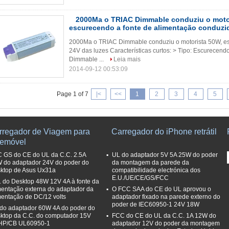
2000Ma o TRIAC Dimmable conduziu o moto
escurecendo a fonte de alimentação conduzi
2000Ma o TRIAC Dimmable conduziu o motorista 50W, es
24V das luzes Características curtos: > Tipo: Escurecen
Dimmable ...
Leia mais
2014-09-12 00:53:09
Page 1 of 7
|<
<<
1
2
3
4
5
rregador de Viagem para
Carregador do iPhone retrátil
lemóvel
 GS do CE do UL da C.C. 2.5A
UL do adaptador 5V 5A 25W do poder
 do adaptador 24V do poder do
da montagem da parede da
ktop de Asus Ux31a
compatibilidade electrónica dos
E.U./UE/CE/GS/FCC
. do Desktop 48W 12V 4A à fonte da
mentação externa do adaptador da
O FCC SAA do CE do UL aprovou o
mentação de DC/12 volts
adaptador fixado na parede externo do
poder de IEC60950-1 24V 18W
do adaptador 60W 4A do poder do
ktop da C.C. do computador 15V
FCC do CE do UL da C.C. 1A 12W do
HP/CB UL60950-1
adaptador 12V do poder da montagem