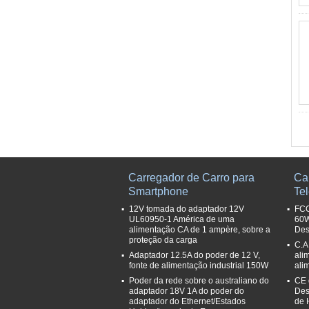
Carregador de Carro para
Ca
Smartphone
Te
12V tomada do adaptador 12V
FCC
UL60950-1 América de uma
60W
alimentação CA de 1 ampère, sobre a
Des
proteção da carga
C.A
Adaptador 12.5A do poder de 12 V,
ali
fonte de alimentação industrial 150W
ali
Poder da rede sobre o australiano do
CE 
adaptador 18V 1A do poder do
Des
adaptador do Ethernet/Estados
de 