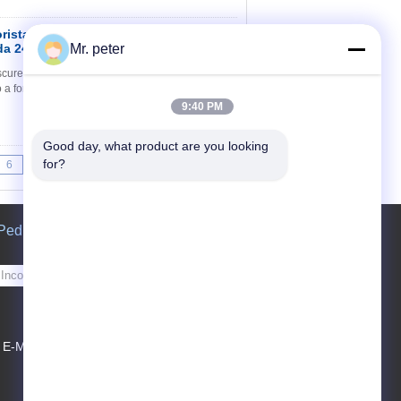
rista 50W,
Contato
da 24V das luzes
Mr. peter
curecendo a fonte de alimentação conduzida
do a fonte de alimentação conduzida, o TRIAC
9:40 PM
Good day, what product are you looking 
for?
6
7
>>
>|
Pedir um orçamento
Envie
E-Mail
Sitemap
|