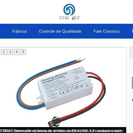
s
Fábrica
Controle de Qualidade
Fale Conosco
2
3
4
5
0Ma o TRIAC atual constante Dimmable conduziu o motorista IP64 para a