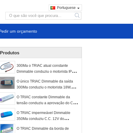
Portuguese
search
Pedir um orçamento
Produtos
300Ma o TRIAC atual constante
Dimmable conduziu o motorista IP64
para a luz de painel do diodo emissor
O único TRIAC Dimmable da saída
de luz 7W
300Ma conduziu o motorista 18W,
fonte de alimentação conduzida atual
O TRIAC constante Dimmable da
constante
tensão conduziu a aprovação do CE
ROHS do EN 61347-1 do motorista
O TRIAC impermeável Dimmable
12V 50W
350Ma conduziu C.C. 12V do
motorista do tubo - baixa potência de
O TRIAC Dimmable da borda de
24V 7W