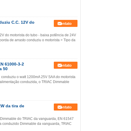
uziu C.C. 12V do
Contato
 do motorista do tubo - baixa potência de 24V
borda de arrasto conduziu o motorista > Tipo da
EN 61000-3-2
Contato
a 50
 conduziu o watt 1200mA 25V SAA do motorista
de alimentação conduzida, o TRIAC Dimmable
W da tira de
Contato
e Dimmable do TRIAC da vanguarda, EN 61547
rista conduzido Dimmable da vanguarda, TRIAC