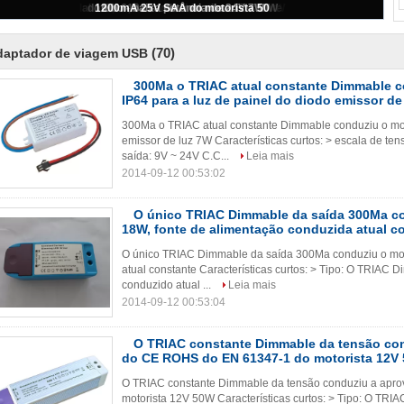
luz de painel do diodo emissor de luz 7W
(70)
daptador de viagem USB
300Ma o TRIAC atual constante Dimmable c
IP64 para a luz de painel do diodo emissor de
300Ma o TRIAC atual constante Dimmable conduziu o moto
emissor de luz 7W Características curtos: > escala de 
saída: 9V ~ 24V C.C...
Leia mais
2014-09-12 00:53:02
O único TRIAC Dimmable da saída 300Ma co
18W, fonte de alimentação conduzida atual c
O único TRIAC Dimmable da saída 300Ma conduziu o moto
atual constante Características curtos: > Tipo: O TRIAC 
conduzido atual ...
Leia mais
2014-09-12 00:53:04
O TRIAC constante Dimmable da tensão co
do CE ROHS do EN 61347-1 do motorista 12V
O TRIAC constante Dimmable da tensão conduziu a ap
motorista 12V 50W Características curtos: > Tipo: O TRI