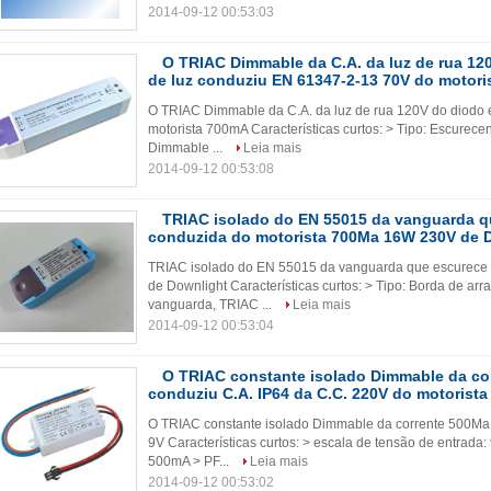
2014-09-12 00:53:03
O TRIAC Dimmable da C.A. da luz de rua 12
de luz conduziu EN 61347-2-13 70V do motor
O TRIAC Dimmable da C.A. da luz de rua 120V do diodo 
motorista 700mA Características curtos: > Tipo: Escurec
Dimmable ...
Leia mais
2014-09-12 00:53:08
TRIAC isolado do EN 55015 da vanguarda q
conduzida do motorista 700Ma 16W 230V de 
TRIAC isolado do EN 55015 da vanguarda que escurece 
de Downlight Características curtos: > Tipo: Borda de ar
vanguarda, TRIAC ...
Leia mais
2014-09-12 00:53:04
O TRIAC constante isolado Dimmable da co
conduziu C.A. IP64 da C.C. 220V do motorista
O TRIAC constante isolado Dimmable da corrente 500Ma 
9V Características curtos: > escala de tensão de entra
500mA > PF...
Leia mais
2014-09-12 00:53:02