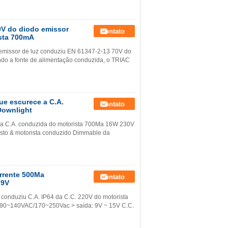
0V do diodo emissor
Contato
ista 700mA
emissor de luz conduziu EN 61347-2-13 70V do
endo a fonte de alimentação conduzida, o TRIAC
ue escurece a C.A.
Contato
Downlight
a C.A. conduzida do motorista 700Ma 16W 230V
rasto & motorista conduzido Dimmable da
rrente 500Ma
Contato
 9V
conduziu C.A. IP64 da C.C. 220V do motorista
da: 90~140VAC/170~250Vac > saída: 9V ~ 15V C.C.