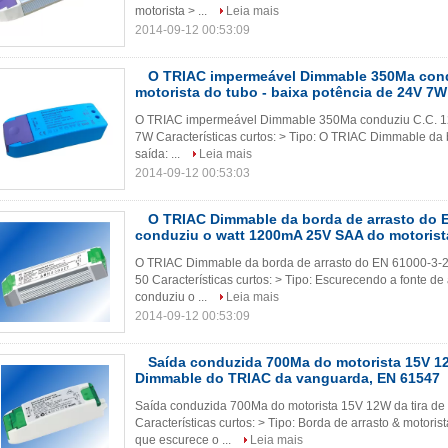
motorista > ...
Leia mais
2014-09-12 00:53:09
O TRIAC impermeável Dimmable 350Ma cond
motorista do tubo - baixa potência de 24V 7W
O TRIAC impermeável Dimmable 350Ma conduziu C.C. 12V
7W Características curtos: > Tipo: O TRIAC Dimmable da 
saída: ...
Leia mais
2014-09-12 00:53:03
O TRIAC Dimmable da borda de arrasto do 
conduziu o watt 1200mA 25V SAA do motorist
O TRIAC Dimmable da borda de arrasto do EN 61000-3-2
50 Características curtos: > Tipo: Escurecendo a fonte 
conduziu o ...
Leia mais
2014-09-12 00:53:09
Saída conduzida 700Ma do motorista 15V 12
Dimmable do TRIAC da vanguarda, EN 61547
Saída conduzida 700Ma do motorista 15V 12W da tira d
Características curtos: > Tipo: Borda de arrasto & moto
que escurece o ...
Leia mais