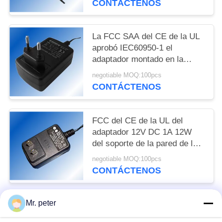
CONTÁCTENOS
La FCC SAA del CE de la UL
aprobó IEC60950-1 el
adaptador montado en la
pared del externo 24V 18W
negotiable MOQ:100pcs
CONTÁCTENOS
FCC del CE de la UL del
adaptador 12V DC 1A 12W
del soporte de la pared de la
red de Estados Unidos
negotiable MOQ:100pcs
CONTÁCTENOS
Mr. peter
Categorías Populares
Todos