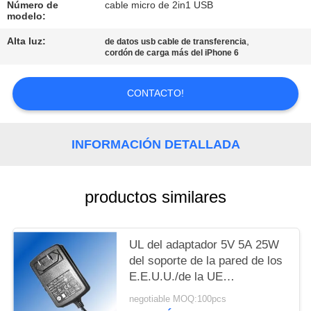
MAPA
Número de
cable micro de 2in1 USB
modelo:
DEL
Alta luz:
,
de datos usb cable de transferencia
SITIO
cordón de carga más del iPhone 6
PRIVACY
CONTACTO!
POLICY
INFORMACIÓN DETALLADA
productos similares
UL del adaptador 5V 5A 25W
del soporte de la pared de los
E.E.U.U./de la UE
EMC/CE/GS/FCC
negotiable MOQ:100pcs