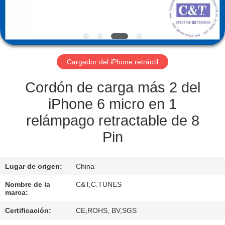
CONTROL
DE
CALIDAD
Cargador del iPhone retráctil
ÉNTRENOS
Cordón de carga más 2 del
EN
iPhone 6 micro en 1
CONTACTO
relámpago retractable de 8
CON
Pin
PIDA
Lugar de origen:
China
UNA
Nombre de la
C&T,C.TUNES
marca:
CITA
Certificación:
CE,ROHS, BV,SGS