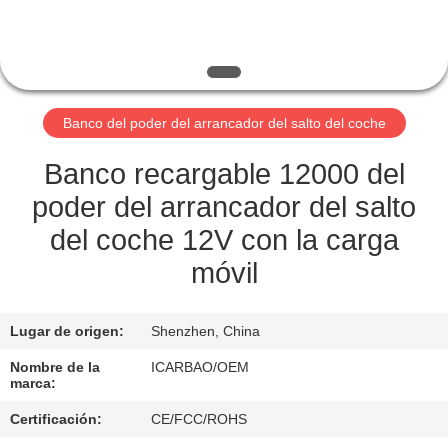
CONTROL
DE
CALIDAD
Banco del poder del arrancador del salto del coche
ÉNTRENOS
Banco recargable 12000 del
EN
poder del arrancador del salto
CONTACTO
del coche 12V con la carga
CON
móvil
PIDA
Lugar de origen:
Shenzhen, China
UNA
Nombre de la
ICARBAO/OEM
marca:
CITA
Certificación:
CE/FCC/ROHS