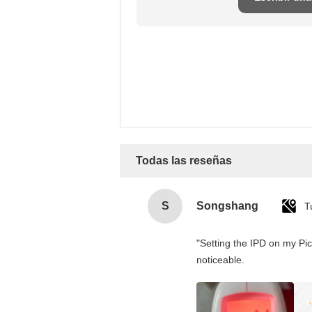
reseña
Todas las reseñas
S
Songshang
T
"Setting the IPD on my Pi
noticeable.