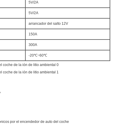
5V/2A
5V/2A
arrancador del salto 12V
150A
300A
-20℃~60℃
V
trónicos por el encendedor de auto del coche