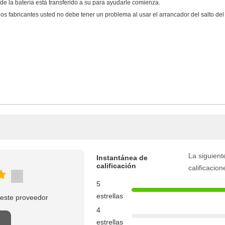
e la batería está transferido a su para ayudarle comienza.
los fabricantes usted no debe tener un problema al usar el arrancador del salto del
La siguient
Instantánea de
calificación
calificacion
5
estrellas
este proveedor
4
estrellas