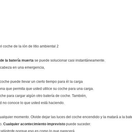
de la batería muerta
se puede solucionar casi instantáneamente.
e cabeza en una emergencia,
 coche puede llevar un cierto tiempo para él la carga
ona que permita que usted utilice su coche para una carga.
che para cargar algún otro batería de coche. También,
ted no conoce lo que usted está haciendo.
alquier momento. Olvide dejar las luces del coche encendido y la matará a la bate
ío.
Cualquier acontecimiento imprevisto
puede suceder.
 catástrofe porque eso es como lo que parecerá