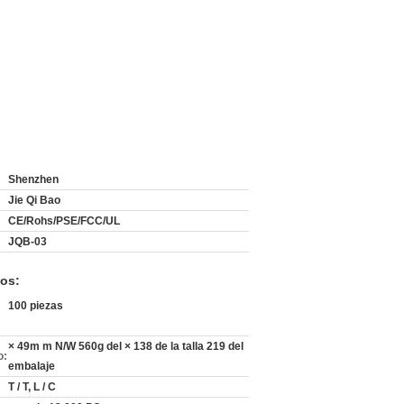
Shenzhen
Jie Qi Bao
CE/Rohs/PSE/FCC/UL
JQB-03
os:
100 piezas
× 49m m N/W 560g del × 138 de la talla 219 del
o:
embalaje
T / T, L / C