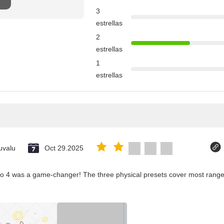
3
estrellas
2
estrellas
1
estrellas
uvalu
Oct 29.2025
co 4 was a game-changer! The three physical presets cover most ranges