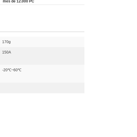
mes de 12.000 PC
170g
150A
-20℃~60℃