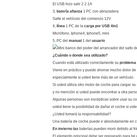
El USB hizo salir 2 2.1A
3,
batería afianza
1 PC con abrazadera
Salte el vehículo del comienzo 12V
4,
línea
1 PC de la
carga por USB 4in1
Micrófono, Iphone4, Iphone5, mini
5, PC del
manual
1 del
usuario
¿Cuándo o donde sea utilizado?
Cuando está utilizado correctamente su
problema 
Viene en práctico y puede ahorrar mucho dolor d
especialmente si usted tiene más de un vehículo.
Si usted utiliza otro motor de coche para cargar su
y no mención si usted puede encontrar a otra pers
Algunas personas son escépticas sobre usar su co
usted tiene la posibilidad de dañar el coche si us
¿Usted tomará la responsabilidad?
Una batería de coche puede ir absolutamente en cu
En invierno las
baterías pueden morir debido al fr
El elemento principal debe ser preparado para tal