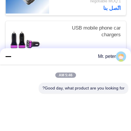
negotiable MOQ:1
اتّصل بنا
USB mobile phone car
chargers
negotiable MOQ:200pcs
Mr. peter
اتّصل بنا
5:46 AM
فئات شعبية
جميع
Good day, what product are you looking for?
شاحن هاتف محمول للسفر
شاحن سيارة للهاتف الذكي
شاحن سيارة USB
شاحن آيفون قابل للانسحاب