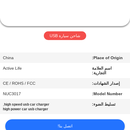
ضبط
الجودة
اتصل
شاحن سيارة USB
بنا
China
Place of Origin:
طلب
اسم العلامة
Active Life
اقتباس
التجارية:
إصدار الشهادات:
CE / ROHS / FCC
خريطة
NUC3017
Model Number:
الموقع
تسليط الضوء:
,
high speed usb car charger
high power car usb charger
PRIVACY
POLICY
اتصل بنا!