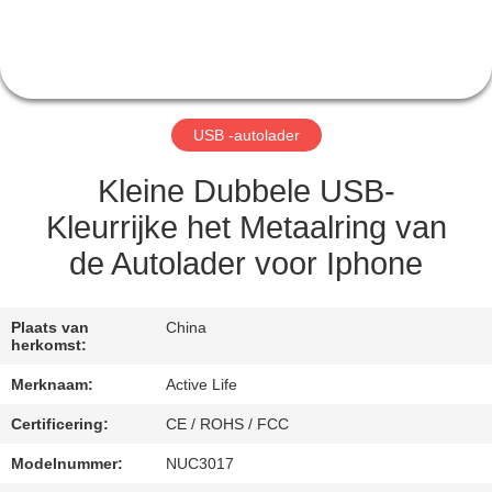
CONTACTEER
ONS
VERZOEK
USB -autolader
OM EEN
CITAAT
Kleine Dubbele USB-
Kleurrijke het Metaalring van
SITEMAP
de Autolader voor Iphone
PRIVACY
Plaats van
China
herkomst:
POLICY
Merknaam:
Active Life
Certificering:
CE / ROHS / FCC
Modelnummer:
NUC3017