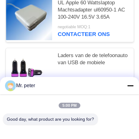
UL Apple 60 Wattslaptop
Machtsadapter ul60950-1 AC
100-240V 16.5V 3.65A
negotiable MOQ:1
CONTACTEER ONS
Laders van de de telefoonauto
van USB de mobiele
negotiable MOQ:200pcs
Mr. peter
CONTACTEER ONS
5:00 PM
populaire categorieën
Alle
Good day, what product are you looking for?
Smartphone Autolader
Reislader Voor Mobiele Telefoon