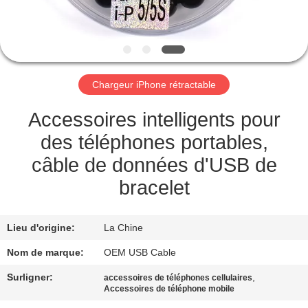
CONTRÔLE
DE
QUALITÉ
Chargeur iPhone rétractable
CONTACTEZ-
Accessoires intelligents pour
NOUS
des téléphones portables,
câble de données d'USB de
DEMANDEZ
bracelet
UNE
CITATION
Lieu d'origine:
La Chine
Nom de marque:
OEM USB Cable
PLAN
Surligner:
,
accessoires de téléphones cellulaires
DU
Accessoires de téléphone mobile