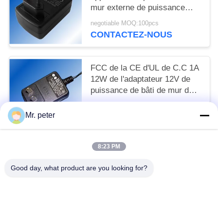
mur externe de puissance
d'IEC60950-1 24V 18W
negotiable MOQ:100pcs
CONTACTEZ-NOUS
FCC de la CE d'UL de C.C 1A
12W de l'adaptateur 12V de
puissance de bâti de mur de
réseau des Etats-Unis
negotiable MOQ:100pcs
Mr. peter
CONTACTEZ-NOUS
8:23 PM
Catégories populaires
Tous
Good day, what product are you looking for?
Chargeur De Voiture Pour Smartphone
Chargeur De Téléphone Portable
Chargeur IPhone Rétractable
Charger De Voiture USB