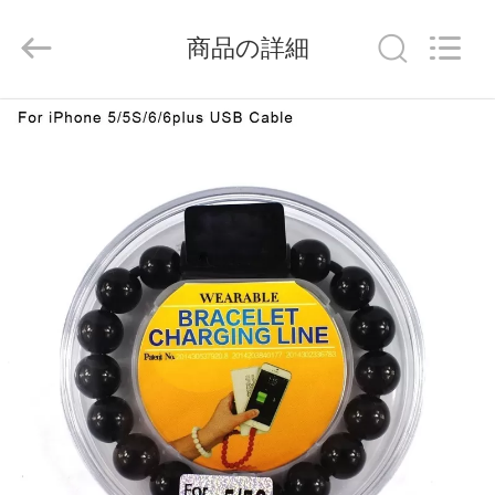
©
2014
-
商品の詳細
2026
China
Mobile
Phone
Charger
家
Online
Marketplace.
All
Rights
Reserved.
Developed
プ
by
ECER
ロ
ダ
ク
ト
私