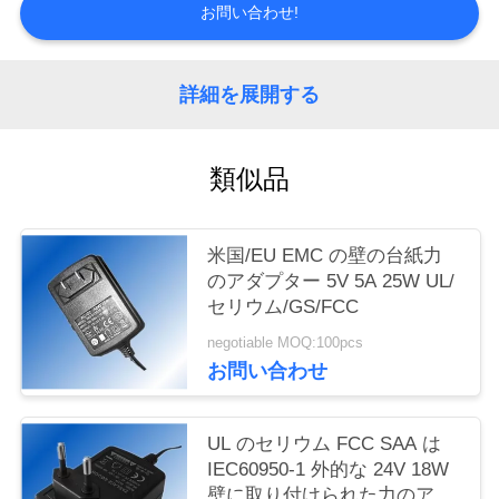
質
お問い合わせ!
管
詳細を展開する
理
私
類似品
達
米国/EU EMC の壁の台紙力
に
のアダプター 5V 5A 25W UL/
連
セリウム/GS/FCC
negotiable MOQ:100pcs
絡
お問い合わせ
し
な
UL のセリウム FCC SAA は
IEC60950-1 外的な 24V 18W
さ
壁に取り付けられた力のアダ