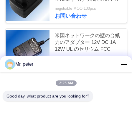
プターを承認しました
い
negotiable MOQ:100pcs
お問い合わせ
引
米国ネットワークの壁の台紙
用
力のアダプター 12V DC 1A
12W UL のセリウム FCC
を
negotiable MOQ:100pcs
要
Mr. peter
お問い合わせ
求
2:25 AM
人気カテゴリ
し
すべて
Good day, what product are you looking for?
な
スマートフォン車載充電器
携帯電話の移動充電器
さ
い
格納式iPhone充電器
USBカー充電器