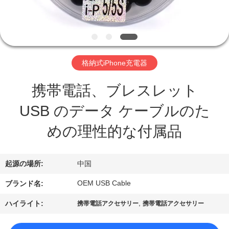
達
に
つ
い
格納式iPhone充電器
て
携帯電話、ブレスレット
USB のデータ ケーブルのた
工
めの理性的な付属品
場
旅
起源の場所:
中国
行
OEM USB Cable
ブランド名:
,
ハイライト:
携帯電話アクセサリー
携帯電話アクセサリー
品