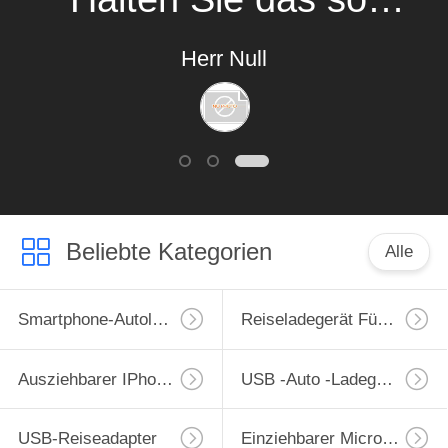
und wir werden eine
Herr Null
langfristige
Handelsbeziehung
mit Ihnen aufbauen.
Beliebte Kategorien
Alle
Smartphone-Autoladegerät
Reiseladegerät Für Mobiltelefone
Ausziehbarer IPhone-Lader
USB -Auto -Ladegerät
USB-Reiseadapter
Einziehbarer Micro-USB-Lader