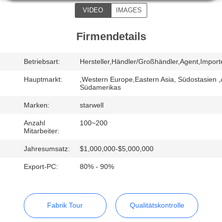
VIDEO
IMAGES
TRETEN
SIE
Firmendetails
MIT
Betriebsart:
Hersteller,Händler/Großhändler,Agent,Impor
UNS
Hauptmarkt:
,Western Europe,Eastern Asia, Südostasien 
IN
Südamerikas
VERBINDUNG
Marken:
starwell
Anzahl
100~200
FORDERN
Mitarbeiter:
SIE EIN
Jahresumsatz:
$1,000,000-$5,000,000
ZITAT
Export-PC:
80% - 90%
SITEMAP
Fabrik Tour
Qualitätskontrolle