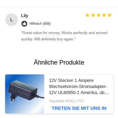
Lily
L
Hilfreich (666)
"Great value for money. Works perfectly and arrived
quickly. Will definitely buy again."
Ähnliche Produkte
12V Stecker 1 Ampere
Wechselstrom-Stromadapter-
12V UL60950-1 Amerika, über
Lasts-Schutz
negotiable MOQ:1 PCs
TRETEN SIE MIT UNS IN
VERBINDUNG