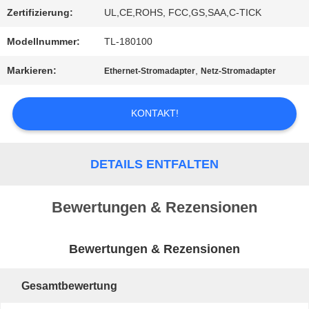
SIE EIN
Zertifizierung:
UL,CE,ROHS, FCC,GS,SAA,C-TICK
Modellnummer:
TL-180100
ZITAT
Markieren:
,
Ethernet-Stromadapter
Netz-Stromadapter
SITEMAP
KONTAKT!
PRIVACY
DETAILS ENTFALTEN
POLICY
Bewertungen & Rezensionen
Bewertungen & Rezensionen
Gesamtbewertung