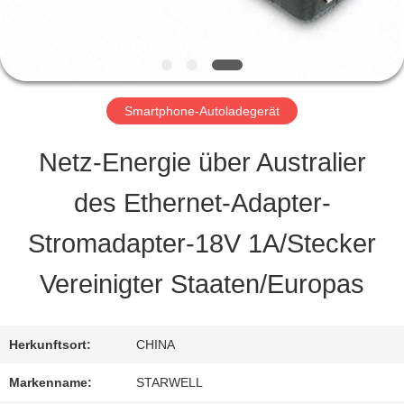
QUALITÄTSKONTROLLE
TRETEN
Smartphone-Autoladegerät
SIE
Netz-Energie über Australier
MIT
des Ethernet-Adapter-
UNS
Stromadapter-18V 1A/Stecker
IN
Vereinigter Staaten/Europas
VERBINDUNG
Herkunftsort:
CHINA
FORDERN
Markenname:
STARWELL