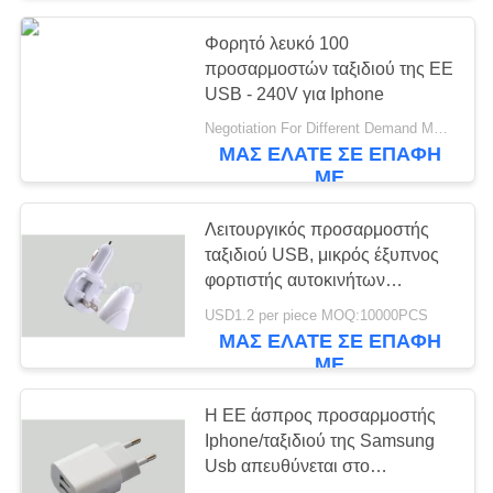
Φορητό λευκό 100
προσαρμοστών ταξιδιού της ΕΕ
USB - 240V για Iphone
Negotiation For Different Demand MOQ:1000pcs
ΜΑΣ ΕΛΆΤΕ ΣΕ ΕΠΑΦΉ
ΜΕ
Λειτουργικός προσαρμοστής
ταξιδιού USB, μικρός έξυπνος
φορτιστής αυτοκινήτων
τηλεφωνικών τοίχων
USD1.2 per piece MOQ:10000PCS
ΜΑΣ ΕΛΆΤΕ ΣΕ ΕΠΑΦΉ
ΜΕ
Η ΕΕ άσπρος προσαρμοστής
Iphone/ταξιδιού της Samsung
Usb απευθύνεται στο
Υπουργείο Εσωτερικών ή το