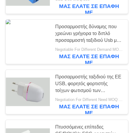
ΈΛΕΓΧΟΣ
ΜΑΣ ΕΛΆΤΕ ΣΕ ΕΠΑΦΉ
ΜΕ
ΜΑΣ
Προσαρμοστής δύναμης που
ΕΛΆΤΕ
χρεώνει γρήγορα το διπλό
ΣΕ
προσαρμοστή ταξιδιού Usb με
το βούλωμα Au/του UK/των
ΕΠΑΦΉ
Negotiable For Different Demand MOQ:1000pcs
ΗΠΑ
ΜΑΣ ΕΛΆΤΕ ΣΕ ΕΠΑΦΉ
ΜΕ
ΜΕ
ΖΗΤΉΣΤΕ
Προσαρμοστής ταξιδιού της ΕΕ
USB, φορητός φορτιστής
ΈΝΑ
τοίχων φωτισμού των
ΑΠΌΣΠΑΣΜΑ
οδηγήσεων
Negotiation For Different Need MOQ:1000pcs
ΜΑΣ ΕΛΆΤΕ ΣΕ ΕΠΑΦΉ
ΜΕ
SITEMAP
Πτυσσόμενες επίπεδες