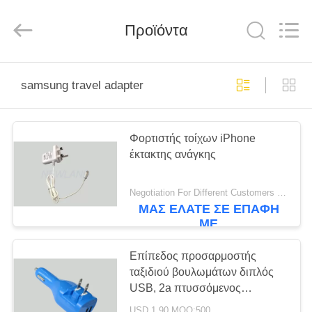
Phone
Charger
Online
Προϊόντα
Marketplace.
All
Rights
Reserved.
Developed
ΣΠΊΤΙ
by
ECER
samsung travel adapter
ΠΡΟΪΌΝΤΑ
Φορτιστής τοίχων iPhone
έκτακτης ανάγκης
ΠΕΡΊΠΟΥ
ΕΜΕΊΣ
Negotiation For Different Customers Need MOQ:1000 τεμ
ΜΑΣ ΕΛΆΤΕ ΣΕ ΕΠΑΦΉ
ΜΕ
ΓΎΡΟΣ
ΕΡΓΟΣΤΑΣΊΩΝ
Επίπεδος προσαρμοστής
ταξιδιού βουλωμάτων διπλός
USB, 2a πτυσσόμενος
ΠΟΙΟΤΙΚΌΣ
φορτιστής αυτοκινήτων τοίχων
USD 1.90 MOQ:500