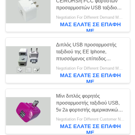
PRIVACY
CE/ROHS/η FCC φορτιστών
προσαρμοστών USB ταξιδιού
POLICY
βουλωμάτων
Negotiation For Different Demand MOQ:1000pcs
ΜΑΣ ΕΛΆΤΕ ΣΕ ΕΠΑΦΉ
ΜΕ
Διπλός USB προσαρμοστής
ταξιδιού της ΕΕ Iphone,
πτυσσόμενος επίπεδος
φορητός φορτιστής
Negotiation For Different Demand MOQ:1000pcs
βουλωμάτων
ΜΑΣ ΕΛΆΤΕ ΣΕ ΕΠΑΦΉ
ΜΕ
Μίνι διπλός φορητός
προσαρμοστής ταξιδιού USB,
5v 2a φορτιστής αμερικανικών
τοίχων για Smarttphone
Negotiation For Different Customer Need MOQ:1000pcs
ΜΑΣ ΕΛΆΤΕ ΣΕ ΕΠΑΦΉ
ΜΕ