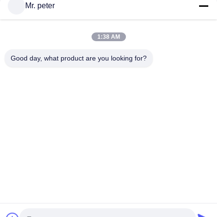
Mr. peter
ΕΠΑΦΉ!
1:38 AM
Λαϊκή κατηγορία
Όλα
Good day, what product are you looking for?
Φορτιστή Αυτοκινήτου Για Smartphone
Φορτιστή Ταξιδιού Κινητού Τηλεφώνου
Επεκτεινόμενος Φορτιστής IPhone
Φορτιστής Αυτοκινήτου USB
Μετασχηματιστής Ταξιδίου USB
Αναδιπλούμενος Φορτιστής Micro USB
Φορτιστή Ταξιδιού IPhone
Φορτιστής Αυτοκινήτων Iphone
Εγγραφείτε