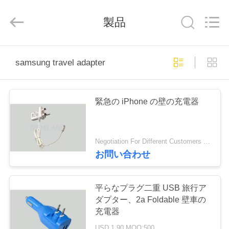
©
2014
-
製品
2026
China
Mobile
Phone
Charger
家
Online
Marketplace.
samsung travel adapter
All
Rights
Reserved.
Developed
プ
by
ECER
緊急の iPhone の壁の充電器
ロ
ダ
Negotiation For Different Customers Need MOQ:1000個
ク
お問い合わせ
ト
平らなプラグ二重 USB 旅行ア
ダプター、2a Foldable 壁車の
私
充電器
USD 1.90 MOQ:500