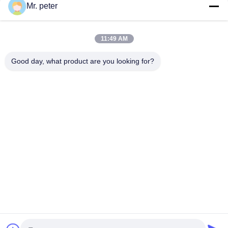
Mr. peter
お問い合わせ!
11:49 AM
人気カテゴリ
すべて
Good day, what product are you looking for?
スマートフォン車載充電器
携帯電話の移動充電器
格納式iPhone充電器
USBカー充電器
USB トラベルアダプタ
引き取り可能なマイクロUSB充電器
IPhone トラベル充電器
Iphone車の充電器
予約購読して下