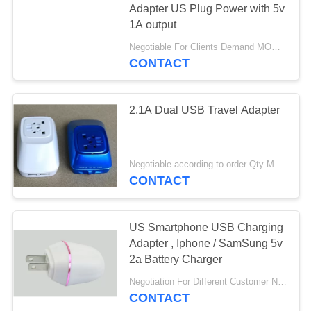
Adapter US Plug Power with 5v
1A output
Negotiable For Clients Demand MOQ:1000pcs
CONTACT
2.1A Dual USB Travel Adapter
Negotiable according to order Qty MOQ:3,000pcs
CONTACT
US Smartphone USB Charging
Adapter , Iphone / SamSung 5v
2a Battery Charger
Negotiation For Different Customer Need MOQ:1000pcs
CONTACT