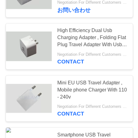
Negotiation For Different Customers Need MOQ:1000pcs
お問い合わせ
地
図
High Efficiency Dual Usb
Charging Adapter , Folding Flat
PRIVACY
Plug Travel Adapter With Usb
Port
POLICY
Negotiation For Different Customers Need MOQ:1000pcs
CONTACT
Mini EU USB Travel Adapter ,
Mobile phone Charger With 110
- 240v
Negotiation For Different Customers Need MOQ:1000 pcs
CONTACT
Smartphone USB Travel