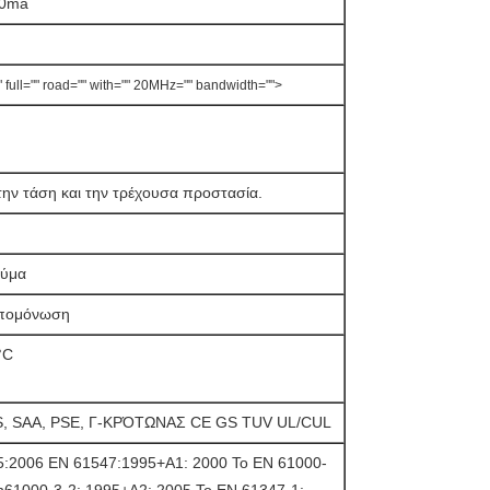
20ma
 full="" road="" with="" 20MHz="" bandwidth="">
ην τάση και την τρέχουσα προστασία.
εύμα
απομόνωση
°C
, SAA, PSE, Γ-ΚΡΌΤΩΝΑΣ CE GS TUV UL/CUL
5:2006 EN 61547:1995+A1: 2000 Το EN 61000-