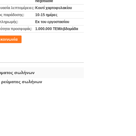
negotiable
υασία λεπτομέρειες:
Κουτί χαρτοφυλακίου
ς παράδοσης:
10-15 ημέρες
πληρωμής:
Εκ του εργοστασίου
ότητα προσφοράς:
1.000.000 ΤΕΜ/εβδομάδα
ικοινωνία
εύματος σωλήνων
ύ ρεύματος σωλήνων