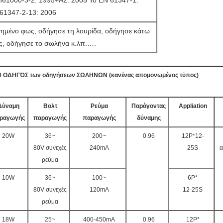
n61000-3-2: 1995+A2: 2005 Το EN 61347-1:
61347-2-13: 2006
γημένο φως, οδήγησε τη λουρίδα, οδήγησε κάτω
ς, οδήγησε το σωλήνα κ.λπ.….
10 ΟΔΗΓΌΣ των οδηγήσεων ΣΩΛΗΝΩΝ (κανένας απομονωμένος τύπος)
Δύναμη
Βολτ
Ρεύμα
Παράγοντας
Appliation
ραγωγής
παραγωγής
παραγωγής
δύναμης
20W
36~
200~
0.96
12P*12-
80V συνεχές
240mA
25S
α
ρεύμα
10W
36~
100~
6P*
80V συνεχές
120mA
12-25S
ρεύμα
18W
25~
400-450mA
0.96
12P*