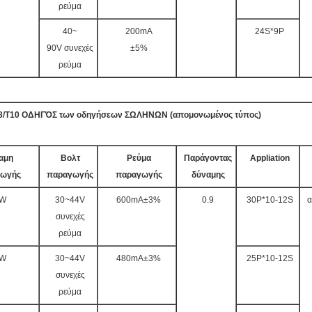
ρεύμα
40~
200mA
24S*9P
90V συνεχές
±5%
ρεύμα
8/T10 ΟΔΗΓΌΣ των οδηγήσεων ΣΩΛΗΝΩΝ (απομονωμένος τύπος)
αμη
Βολτ
Ρεύμα
Παράγοντας
Appliation
γωγής
παραγωγής
παραγωγής
δύναμης
6W
30~44V
600mA±3%
0.9
30P*10-12S
α
συνεχές
ρεύμα
1W
30~44V
480mA±3%
25P*10-12S
συνεχές
ρεύμα