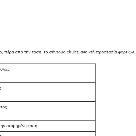
, πέρα από την τάση, το σύντομο ciruict, ανοικτή προστασία φορτίων.
40Vac
z
ατος
την εκτιμημένη τάση