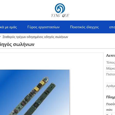
ικά με εμάς
Γύρος εργοστασίων
Ποιοτικός έλεγχος
επ
Σταθερός τρέχων οδηγημένος οδηγός σωλήνων
οδηγός σωλήνων
Λεπτ
Τόπος
Μάρκα
Πιστο
Αριθμ
Πληρ
Ποσότ
min: