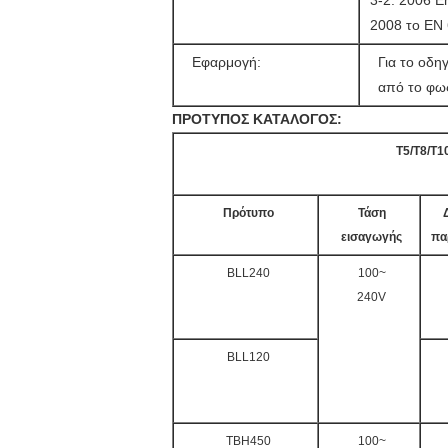
3-2: 2006 E
2008 το EN 
Εφαρμογή:
Για το οδη
από το φω
ΠΡΟΤΥΠΟΣ ΚΑΤΑΛΟΓΟΣ:
T5/T8/T
Πρότυπο
Τάση
εισαγωγής
πα
BLL240
100~
240V
BLL120
TBH450
100~