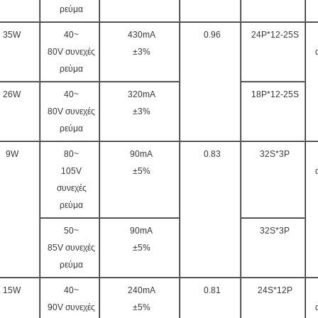
ρεύμα
35W
40~
430mA
0.96
24P*12-25S
80V συνεχές
±3%
ρεύμα
26W
40~
320mA
18P*12-25S
80V συνεχές
±3%
ρεύμα
9W
80~
90mA
0.83
32S*3P
105V
±5%
συνεχές
ρεύμα
50~
90mA
32S*3P
85V συνεχές
±5%
ρεύμα
15W
40~
240mA
0.81
24S*12P
90V συνεχές
±5%