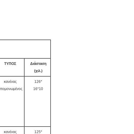
ΤΥΠΟΣ
Διάσταση
(χιλ.)
κανένας
126*
πομονωμένος
16*10
κανένας
125*