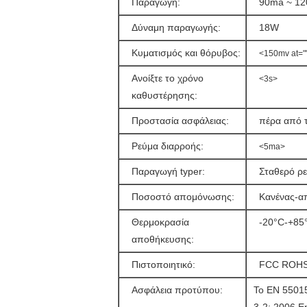
Παραγωγή:
90ma ~ 1
Δύναμη παραγωγής:
18W
Κυματισμός και θόρυβος:
<150mv at=""
Ανοίξτε το χρόνο
<3s>
καθυστέρησης:
Προστασία ασφάλειας:
πέρα από τ
Ρεύμα διαρροής:
<5ma>
Παραγωγή typer:
Σταθερό ρ
Ποσοστό απομόνωσης:
Κανένας-
Θερμοκρασία
-20°C-+85
αποθήκευσης:
Πιστοποιητικό:
FCC ROHS
Ασφάλεια προτύπου:
Το EN 5501