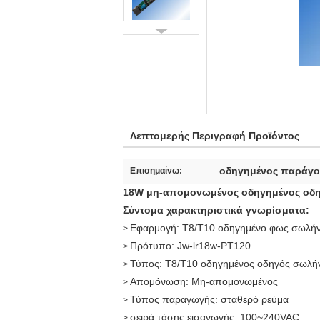
Λεπτομερής Περιγραφή Προϊόντος
οδηγημένος παράγο
Επισημαίνω:
18W μη-απομονωμένος οδηγημένος οδη
Σύντομα χαρακτηριστικά γνωρίσματα:
Εφαρμογή: T8/T10 οδηγημένο φως σωλή
>
Πρότυπο:
Jw-lr18w-PT120
>
Τύπος: T8/T10 οδηγημένος οδηγός σωλή
>
Απομόνωση: Μη-απομονωμένος
>
Τύπος παραγωγής: σταθερό ρεύμα
>
σειρά τάσης εισαγωγής: 100~240VAC
>