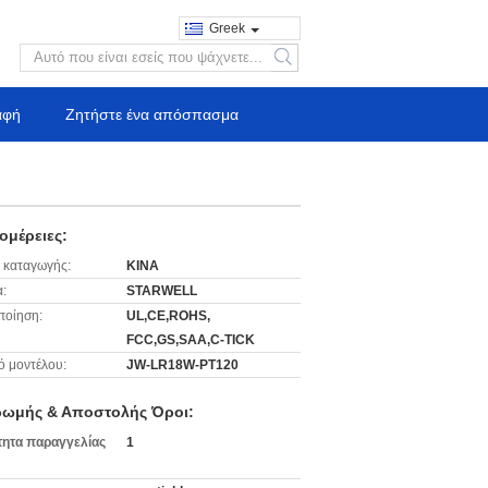
Greek
search
αφή
Ζητήστε ένα απόσπασμα
ομέρειες:
 καταγωγής:
ΚΙΝΑ
:
STARWELL
ποίηση:
UL,CE,ROHS,
FCC,GS,SAA,C-TICK
ό μοντέλου:
JW-LR18W-PT120
ωμής & Αποστολής Όροι:
ητα παραγγελίας
1