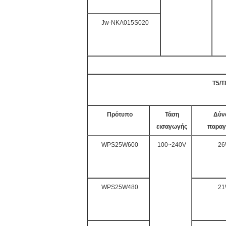
Jw-NKA015S020
T5/T
Πρότυπο
Τάση
Δύν
εισαγωγής
παρα
WPS25W600
100~240V
2
WPS25W480
2