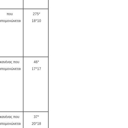
που
275*
απομονώνεται
18*10
κανένας που
46*
απομονώνεται
17*17
κανένας που
37*
απομονώνεται
20*18