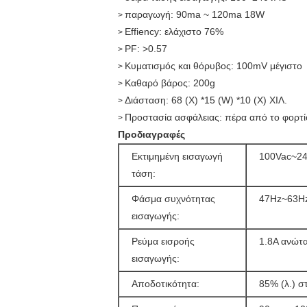
παραγωγή:
90ma ~ 120ma 18W
>
Effiency: ελάχιστο 76%
>
PF: >0.57
>
Κυματισμός και θόρυβος: 100mV μέγιστο
>
Καθαρό βάρος: 200g
>
Διάσταση: 68 (Χ) *15 (W) *10 (Χ) ΧΙΛ.
>
Προστασία ασφάλειας: πέρα από το φορτίο
>
Προδιαγραφές
Εκτιμημένη εισαγωγή
100Vac~2
τάση:
Φάσμα συχνότητας
47Hz~63H
εισαγωγής:
Ρεύμα εισροής
1.8A ανώτ
εισαγωγής:
Αποδοτικότητα:
85% (λ.) σ