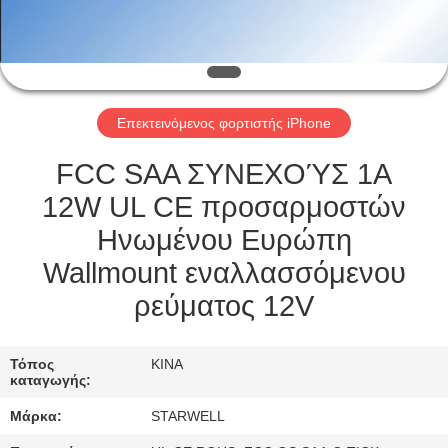
ΈΛΕΓΧΟΣ
ΜΑΣ
ΕΛΆΤΕ
Επεκτεινόμενος φορτιστής iPhone
ΣΕ
ΕΠΑΦΉ
FCC SAA ΣΥΝΕΧΟΎΣ 1A
ΜΕ
12W UL CE προσαρμοστών
Ηνωμένου Ευρώπη
ΖΗΤΉΣΤΕ
Wallmount εναλλασσόμενου
ΈΝΑ
ρεύματος 12V
ΑΠΌΣΠΑΣΜΑ
Τόπος
ΚΙΝΑ
καταγωγής:
SITEMAP
Μάρκα:
STARWELL