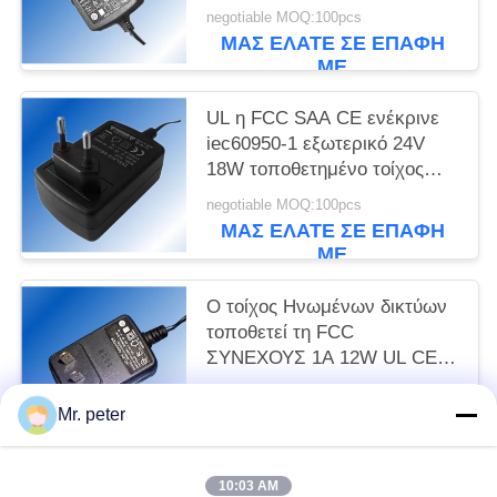
UL/CE/GS/FCC δύναμης
negotiable MOQ:100pcs
ΜΑΣ ΕΛΆΤΕ ΣΕ ΕΠΑΦΉ
ΜΕ
UL η FCC SAA CE ενέκρινε
iec60950-1 εξωτερικό 24V
18W τοποθετημένο τοίχος
προσαρμοστή δύναμης
negotiable MOQ:100pcs
ΜΑΣ ΕΛΆΤΕ ΣΕ ΕΠΑΦΉ
ΜΕ
Ο τοίχος Ηνωμένων δικτύων
τοποθετεί τη FCC
ΣΥΝΕΧΟΥΣ 1A 12W UL CE
προσαρμοστών δύναμης 12V
negotiable MOQ:100pcs
Mr. peter
ΜΑΣ ΕΛΆΤΕ ΣΕ ΕΠΑΦΉ
ΜΕ
10:03 AM