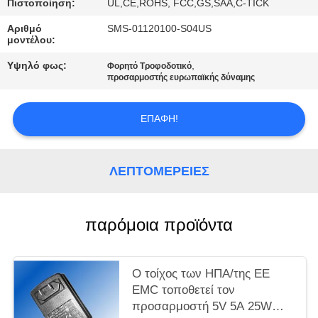
PRIVACY
Πιστοποίηση:
UL,CE,ROHS, FCC,GS,SAA,C-TICK
POLICY
Αριθμό
SMS-01120100-S04US
μοντέλου:
Υψηλό φως:
,
Φορητό Τροφοδοτικό
προσαρμοστής ευρωπαϊκής δύναμης
ΕΠΑΦΉ!
ΛΕΠΤΟΜΈΡΕΙΕΣ
παρόμοια προϊόντα
Ο τοίχος των ΗΠΑ/της ΕΕ
EMC τοποθετεί τον
προσαρμοστή 5V 5A 25W