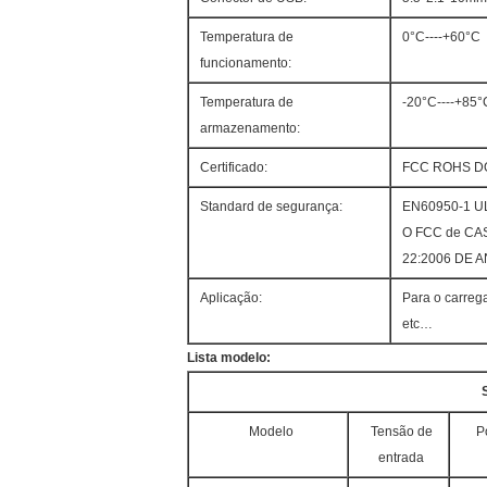
Temperatura de
0°C----+60°C
funcionamento:
Temperatura de
-20°C----+85°
armazenamento:
Certificado:
FCC ROHS DO
Standard de segurança:
EN60950-1 UL
O FCC de CAS 
22:2006 DE 
Aplicação:
Para o carrega
etc…
Lista modelo:
Modelo
Tensão de
P
entrada