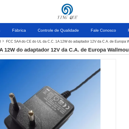
s
Fábrica
Controle de Qualidade
Fale Conosco
l
FCC SAA do CE do UL da C.C. 1A 12W do adaptador 12V da C.A. de Europa 
A 12W do adaptador 12V da C.A. de Europa Wallmou