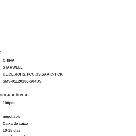
:
CHINA
STARWELL
UL,CE,ROHS, FCC,GS,SAA,C-TICK
SMS-01120100-S04US
ento e Envio:
100pcs
negotiable
:
Caixa de caixa
10-15 dias