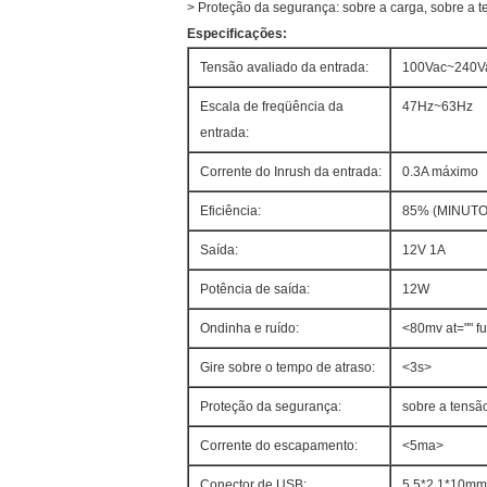
>
Proteção da segurança: sobre a carga, sobre a ten
Especificações:
Tensão avaliado da entrada:
100Vac~240V
Escala de freqüência da
47Hz~63Hz
entrada:
Corrente do Inrush da entrada:
0.3A máximo
Eficiência:
85% (MINUTO)
Saída:
12V 1A
Potência de saída:
12W
Ondinha e ruído:
<80mv at="" fu
Gire sobre o tempo de atraso:
<3s>
Proteção da segurança:
sobre a tensão
Corrente do escapamento:
<5ma>
Conector de USB:
5.5*2.1*10mm