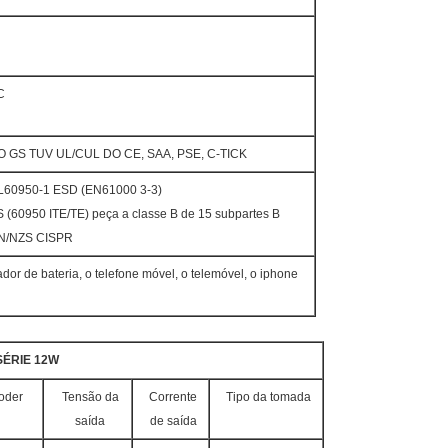
C
 GS TUV UL/CUL DO CE, SAA, PSE, C-TICK
60950-1 ESD (EN61000 3-3)
(60950 ITE/TE) peça a classe B de 15 subpartes B
AN/NZS CISPR
dor de bateria, o telefone móvel, o telemóvel, o iphone
SÉRIE 12W
oder
Tensão da
Corrente
Tipo da tomada
saída
de saída