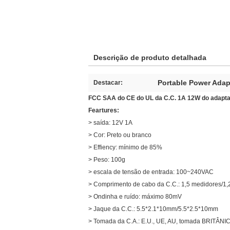
Descrição de produto detalhada
Portable Power Adap
Destacar:
FCC SAA do CE do UL da C.C. 1A 12W do adapta
Feartures:
>
saída: 12V 1A
>
Cor: Preto ou branco
>
Effiency: mínimo de 85%
>
Peso: 100g
>
escala de tensão de entrada: 100~240VAC
>
Comprimento de cabo da C.C.: 1,5 medidores/1,
>
Ondinha e ruído: máximo 80mV
>
Jaque da C.C.: 5.5*2.1*10mm/5.5*2.5*10mm
>
Tomada da C.A.: E.U., UE, AU, tomada BRITÂNIC