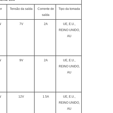
er
Tensão da saída
Corrente de
Tipo da tomada
saída
W
7V
2A
UE, E.U.,
REINO UNIDO,
AU
W
9V
2A
UE, E.U.,
REINO UNIDO,
AU
W
12V
1.5A
UE, E.U.,
REINO UNIDO,
AU