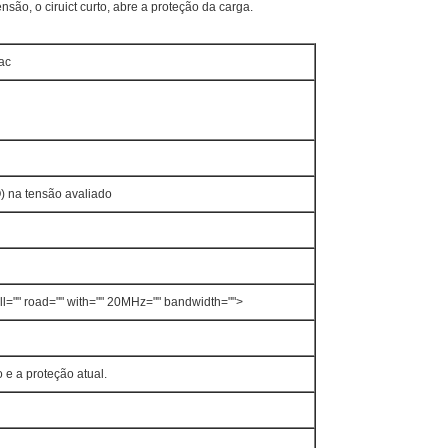
são, o ciruict curto, abre a proteção da carga.
ac
 na tensão avaliado
ll="" road="" with="" 20MHz="" bandwidth="">
 e a proteção atual.