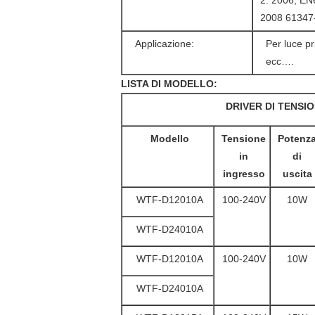
2: 2006; EN
2008 61347
Applicazione:
Per luce pri
ecc….
LISTA DI MODELLO:
DRIVER DI TENSIO
Modello
Tensione
Potenz
in
di
ingresso
uscita
WTF-D12010A
100-240V
10W
WTF-D24010A
WTF-D12010A
100-240V
10W
WTF-D24010A