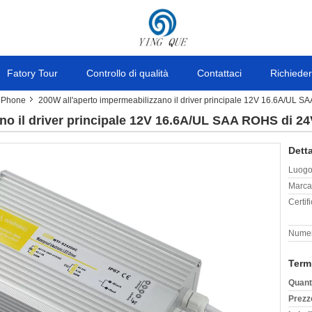
Fatory Tour
Controllo di qualità
Contattaci
Richieder
 iPhone
200W all'aperto impermeabilizzano il driver principale 12V 16.6A/UL S
no il driver principale 12V 16.6A/UL SAA ROHS di 24
Detta
Luogo 
Marca
Certif
Numer
Term
Quant
Prezz