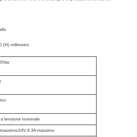
allo
 (H) millimetro
40Vac
z
imo
a tensione nominale
 massimo/24V 8.3A massimo