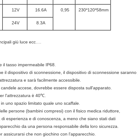
12V
16.6A
0,95
230*120*58mm
24V
8.3A
incipali giù luce ecc….
re il tasso impermeabile IP68.
me il dispositivo di sconnessione, il dispositivo di sconnessione saranno
'attrezzatura e sarà facilmente accessibile.
e candele accese, dovrebbe essere disposta sull'apparato.
er l'attrezzatura è 40℃.
in uno spazio limitato quale uno scaffale.
lle persone (bambini compresi) con il fisico medica riduttore,
 di esperienza e di conoscenza, a meno che siano stati dati
'apparecchio da una persona responsabile della loro sicurezza.
er assicurarsi che non giochino con l'apparecchio.