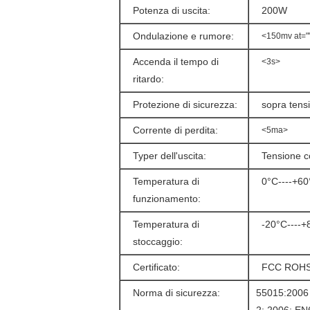
Potenza di uscita:
200W
Ondulazione e rumore:
<150mv at=""
Accenda il tempo di
<3s>
ritardo:
Protezione di sicurezza:
sopra tens
Corrente di perdita:
<5ma>
Typer dell'uscita:
Tensione c
Temperatura di
0°C----+60
funzionamento:
Temperatura di
-20°C----+
stoccaggio:
Certificato:
FCC ROHS,
Norma di sicurezza:
55015:2006 