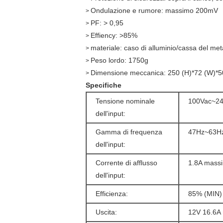
Ondulazione e rumore: massimo 200mV
>
PF: > 0,95
>
Effiency: >85%
>
materiale: caso di alluminio/cassa del met
>
Peso lordo: 1750g
>
Dimensione meccanica: 250 (H)*72 (W)*50
>
Specifiche
Tensione nominale
100Vac~2
dell'input:
Gamma di frequenza
47Hz~63H
dell'input:
Corrente di afflusso
1.8A mass
dell'input:
Efficienza:
85% (MIN) 
Uscita:
12V 16.6A