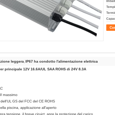
Imball
Tempi
Termi
Capac
Con
azione leggera
IP67 ha condotto l'alimentazione elettrica
,
iver principale 12V 16.6A/UL SAA ROHS di 24V 8.3A
AC
0W massimo
AA dell'UL GS del FCC del CE ROHS
ella piscina, applicazione all'aperto
pra tensione, il breve ciruict
, apre la protezione del carico.