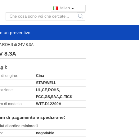
Italian
search
e un preventivo
AA ROHS di 24V 8.3A
V 8.3A
gli:
di origine:
Cina
:
STARWELL
icazione:
UL,CE,ROHS,
FCC,GS,SAA,C-TICK
o di modello:
WTF-D12200A
ini di pagamento e spedizione:
ità di ordine minimo:
1
o:
negotiable