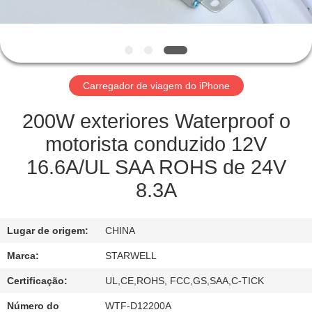
CONTROLE
DA
QUALIDADE
Carregador de viagem do iPhone
CONTACTE-
NOS
200W exteriores Waterproof o
motorista conduzido 12V
PEÇA
16.6A/UL SAA ROHS de 24V
UMAS
8.3A
CITAÇÕES
Lugar de origem:
CHINA
MAPA
Marca:
STARWELL
DO
Certificação:
UL,CE,ROHS, FCC,GS,SAA,C-TICK
SITE
Número do
WTF-D12200A