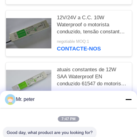
12V/24V a C.C. 10W
Waterproof o motorista
conduzido, tensão constante
fonte de alimentação IP67
negotiable MOQ:1
conduzida
CONTACTE-NOS
atuais constantes de 12W
SAA Waterproof EN
conduzido 61547 do motorista
30V 330Ma
negotiable MOQ:1
Mr. peter
CONTACTE-NOS
7:47 PM
Categorias populares
Todos
Good day, what product are you looking for?