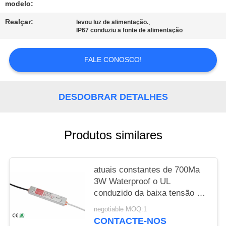
modelo:
PRIVACY
Realçar:
,
levou luz de alimentação.
IP67 conduziu a fonte de alimentação
POLICY
FALE CONOSCO!
DESDOBRAR DETALHES
Produtos similares
atuais constantes de 700Ma
3W Waterproof o UL
conduzido da baixa tensão do
motorista 3V
negotiable MOQ:1
CONTACTE-NOS