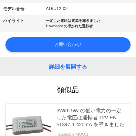
質
AT6U12-02
モデル番号:
管
,
ハイライト:
一定した電圧は電源を導きました
理
Downlight の導かれた運転者
お問い合わせ!
私
達
詳細を展開する
に
連
類似品
絡
し
3With 5W の低い電力の一定
した電圧は運転者 12V EN
な
61347-1 420mA を導きました
さ
negotiable MOQ:1