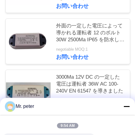
お問い合わせ
い
外面の一定した電圧によって
引
導かれる運転者 12 のボルト
30W 2500Ma IP65 を防水して
用
下さい
negotiable MOQ:1
を
お問い合わせ
要
3000Ma 12V DC の一定した
求
電圧は運転者 36W AC 100-
し
240V EN 61547 を導きました
negotiable MOQ:1
な
Mr. peter
お問い合わせ
さ
い
9:54 AM
人気カテゴリ
すべて