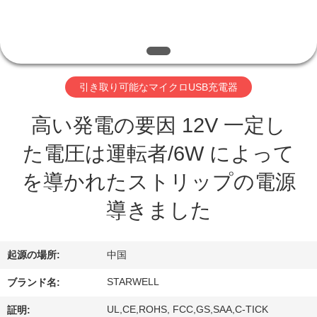
達
に
つ
い
引き取り可能なマイクロUSB充電器
て
高い発電の要因 12V 一定し
た電圧は運転者/6W によって
工
を導かれたストリップの電源
場
導きました
旅
行
起源の場所:
中国
STARWELL
ブランド名:
品
UL,CE,ROHS, FCC,GS,SAA,C-TICK
証明: