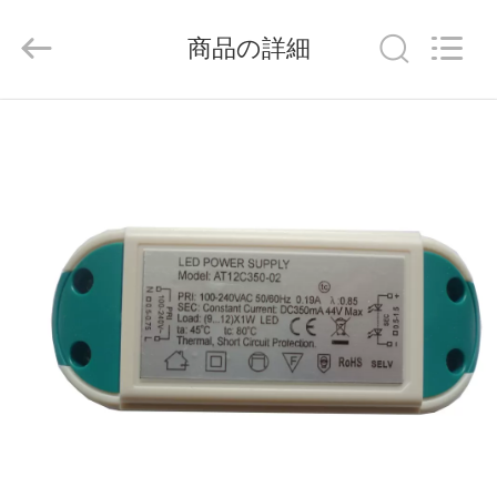
©
2014
-
商品の詳細
2026
China
Mobile
Phone
Charger
家
Online
Marketplace.
All
Rights
Reserved.
Developed
プ
by
ECER
ロ
ダ
ク
ト
私