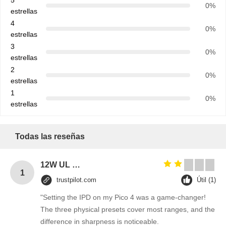
5
0%
estrellas
4
0%
estrellas
3
0%
estrellas
2
0%
estrellas
1
0%
estrellas
Todas las reseñas
12W UL plug 12V 1A power adapter 5V 1A 2A AC DC power supply for Blue Tooth 5V 2A switching ac adapter 12V
1
trustpilot.com
Útil (1)
"Setting the IPD on my Pico 4 was a game-changer!
The three physical presets cover most ranges, and the
difference in sharpness is noticeable.