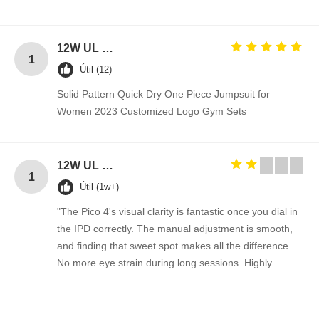
12W UL plug 12V 1A power adapter 5V 1A 2A AC DC power supply for Blue Tooth 5V 2A switching ac adapter 12V
1
Útil (12)
Solid Pattern Quick Dry One Piece Jumpsuit for
Women 2023 Customized Logo Gym Sets
12W UL plug 12V 1A power adapter 5V 1A 2A AC DC power supply for Blue Tooth 5V 2A switching ac adapter 12V
1
Útil (1w+)
"The Pico 4's visual clarity is fantastic once you dial in
the IPD correctly. The manual adjustment is smooth,
and finding that sweet spot makes all the difference.
No more eye strain during long sessions. Highly
recommend taking the time to set it up properly!""The
Pico 4's visual clarity is fantastic once you dial in the
IPD correctly. The manual adjustment is smooth, and