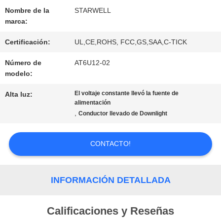
Nombre de la
STARWELL
marca:
PIDA
Certificación:
UL,CE,ROHS, FCC,GS,SAA,C-TICK
UNA
Número de
AT6U12-02
modelo:
CITA
El voltaje constante llevó la fuente de
Alta luz:
alimentación
MAPA
,
Conductor llevado de Downlight
DEL
CONTACTO!
SITIO
INFORMACIÓN DETALLADA
PRIVACY
Calificaciones y Reseñas
POLICY