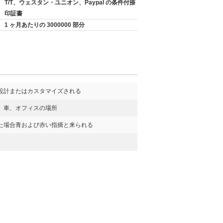
T/T、ウェスタン・ユニオン、Paypal の条件付捺
印証書
1 ヶ月あたりの 3000000 部分
設計またはカスタマイズされる
、車、オフィスの場所
た場合青および赤い指摘と来られる