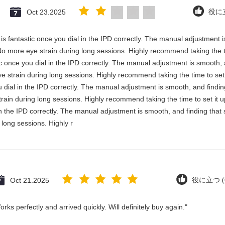
Oct 23.2025
役に立
y is fantastic once you dial in the IPD correctly. The manual adjustment 
No more eye strain during long sessions. Highly recommend taking the ti
stic once you dial in the IPD correctly. The manual adjustment is smooth,
e strain during long sessions. Highly recommend taking the time to set i
you dial in the IPD correctly. The manual adjustment is smooth, and findi
rain during long sessions. Highly recommend taking the time to set it up 
 in the IPD correctly. The manual adjustment is smooth, and finding that
long sessions. Highly r
Oct 21.2025
役に立つ (6
ks perfectly and arrived quickly. Will definitely buy again."