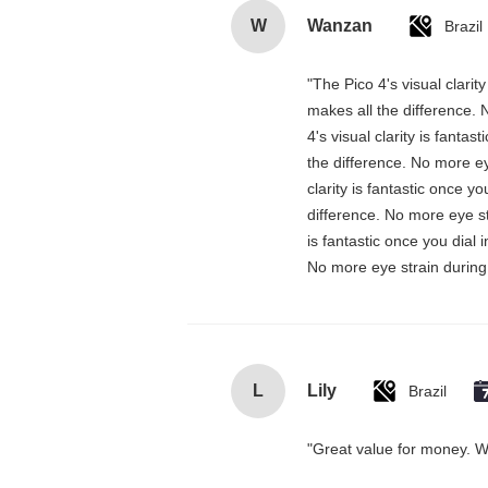
W
Wanzan
Brazil
"The Pico 4's visual clarit
makes all the difference. 
4's visual clarity is fanta
the difference. No more ey
clarity is fantastic once 
difference. No more eye st
is fantastic once you dial
No more eye strain during 
L
Lily
Brazil
"Great value for money. Wor