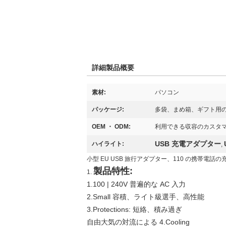
詳細製品概要
素材:
パソコン
パッケージ:
多袋、まめ箱、ギフト用
OEM ・ ODM:
利用できる収容のカスタ
USB 充電アダプター
ハイライト:
,
小型 EU USB 旅行アダプター、110 の携帯電話の充電
製品特性:
1.
1.100 | 240V 普遍的な AC 入力
2.Small 容積、ライト級選手、高性能
3.Protections: 短絡、積み過ぎ
自由大気の対流による 4.Cooling