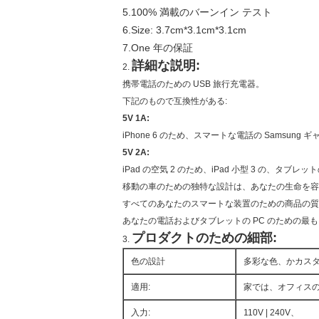
5.100% 満載のバーンイン テスト
6.Size: 3.7cm*3.1cm*3.1cm
7.One 年の保証
詳細な説明:
2.
携帯電話のための USB 旅行充電器。
下記のもので互換性がある:
5V 1A:
iPhone 6 のため、スマートな電話の Samsung ギャ
5V 2A:
iPad の空気 2 のため、iPad 小型 3 の、タブレットの
移動の車のための独特な設計は、あなたの生命を容
すべてのあなたのスマートな装置のための商品の質
あなたの電話およびタブレットの PC のための最
プロダクトのための細部:
3.
色の設計
多彩な色、かカス
適用:
家では、オフィス
入力:
110V | 240V、