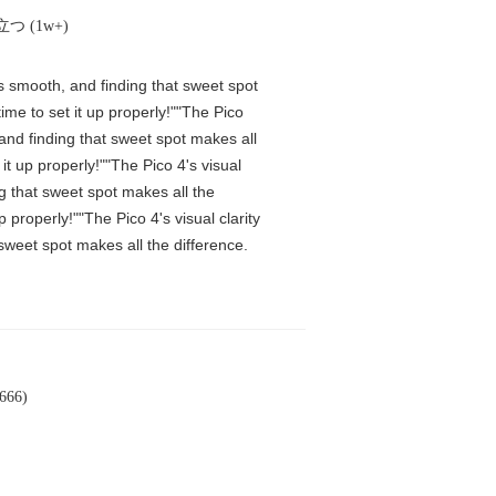
つ (1w+)
is smooth, and finding that sweet spot
me to set it up properly!""The Pico
 and finding that sweet spot makes all
t up properly!""The Pico 4's visual
ng that sweet spot makes all the
properly!""The Pico 4's visual clarity
 sweet spot makes all the difference.
66)