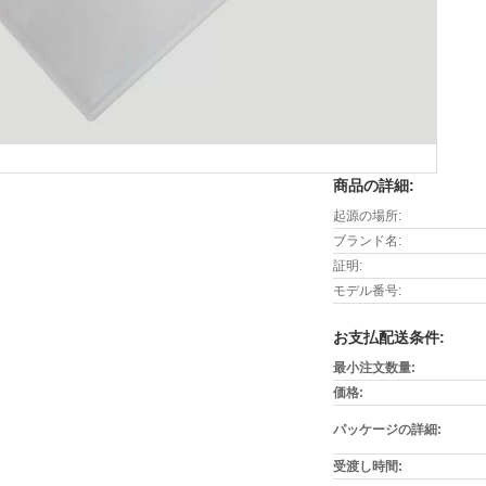
商品の詳細:
起源の場所:
ブランド名:
証明:
モデル番号:
お支払配送条件:
最小注文数量:
価格:
パッケージの詳細:
受渡し時間: