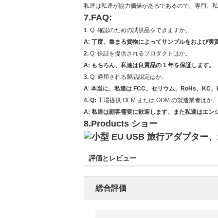
私達は私達が協力価値があるであるので、専門、私
7.FAQ:
1. Q: 確認のための試供品をできますか。
A: 丁度、集まる貨物によってサンプルをおよび実質
2.
Q: 保証を提供されるプロダクトはか。
A: もちろん、私達は良質品の 1 年を保証します。
3.
Q: 適用される製品認定はか。
A
:
本当に、私達は FCC、セリウム、RoHs、KC、
4. Q:
工場提供 OEM または ODM の製造業者はか。
A:
私達は顧客需要に歓迎します、また私達はエン
8.Products ショー
評価とレビュー
総合評価