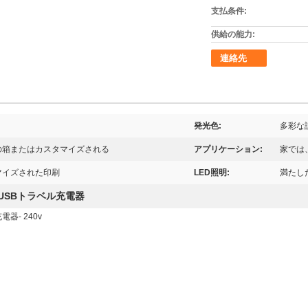
支払条件:
供給の能力:
連絡先
発光色:
多彩な
の箱またはカスタマイズされる
アプリケーション:
家では
マイズされた印刷
LED照明:
満たし
USBトラベル充電器
器- 240v