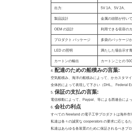
出力:
5V 1A、5V 2A、
製品設計
金属の頭部が付いて
OEM の設計
利用できる収容の
プロダクト パッケージ
多袋のパッケージ
LED の照明
満たした場合示す青か
カートンの輸出
カートンごとの 500
配達のための船積みの言葉:
4.
空気船積み、海洋の船積みによって、かカスタマイ
全体的によって表現して下さい（DHL。 Federal Ex
保証の支払の言葉:
5.
電信移動によって、Paypal、等による西連合によ
会社の利点
6.
すべての Newland の電子工学プロダクトは海外
私達は各々の誠実な cooperators の要求に応
私達はあらゆる各装置のために保証されるべきプロ