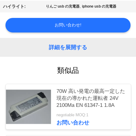
質
,
ハイライト:
りんご usb の充電器
iphone usb の充電器
管
お問い合わせ!
理
私
詳細を展開する
達
類似品
に
連
70W 高い発電の最高一定した
絡
現在の導かれた運転者 24V
2100Ma EN 61347-1 1.8A
し
negotiable MOQ:1
な
お問い合わせ
さ