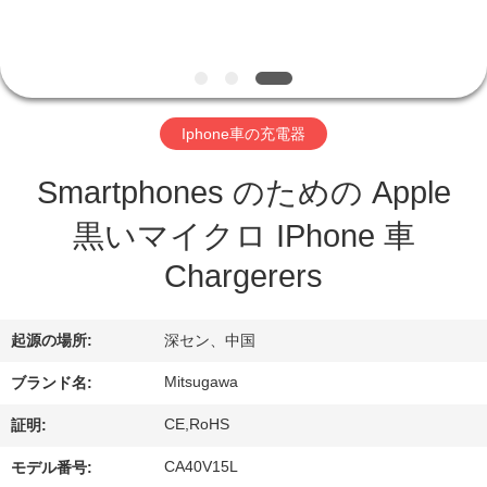
達
に
つ
い
Iphone車の充電器
て
Smartphones のための Apple
黒いマイクロ IPhone 車
工
Chargerers
場
旅
起源の場所:
深セン、中国
行
Mitsugawa
ブランド名:
CE,RoHS
証明:
品
CA40V15L
モデル番号: