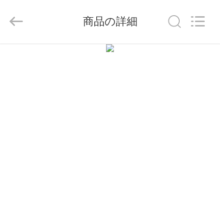
©
2014
-
商品の詳細
2026
China
Mobile
Phone
Charger
家
Online
Marketplace.
All
Rights
Reserved.
Developed
プ
by
ECER
ロ
ダ
ク
ト
私