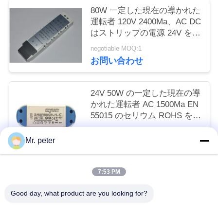
80W 一定した現在の導かれた
い
運転者 120V 2400Ma、AC DC
はストリップの電源 24V を導
きました
引
negotiable MOQ:1
お問い合わせ
用
を
24V 50W の一定した現在の導
かれた運転者 AC 1500Ma EN
要
55015 のセリウム ROHS を入
求
れるため
negotiable MOQ:1
Mr. peter
お問い合わせ
し
な
7:53 PM
人気カテゴリ
すべて
さ
Good day, what product are you looking for?
い
スマートフォン車載充電器
携帯電話の移動充電器