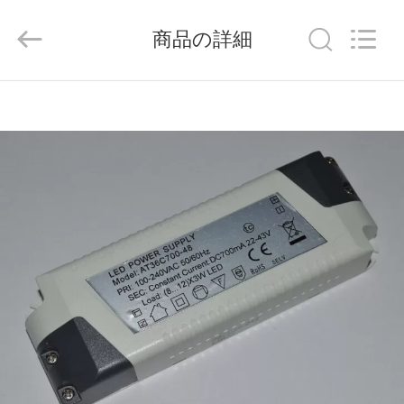
©
2014
-
商品の詳細
2026
China
Mobile
Phone
Charger
家
Online
Marketplace.
All
Rights
Reserved.
Developed
プ
by
ECER
ロ
ダ
ク
ト
私