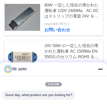
80W 一定した現在の導かれた
い
運転者 120V 2400Ma、AC DC
はストリップの電源 24V を導
きました
引
negotiable MOQ:1
お問い合わせ
用
を
24V 50W の一定した現在の導
かれた運転者 AC 1500Ma EN
要
55015 のセリウム ROHS を入
求
れるため
negotiable MOQ:1
Mr. peter
お問い合わせ
し
な
3:23 PM
人気カテゴリ
すべて
さ
Good day, what product are you looking for?
い
スマートフォン車載充電器
携帯電話の移動充電器