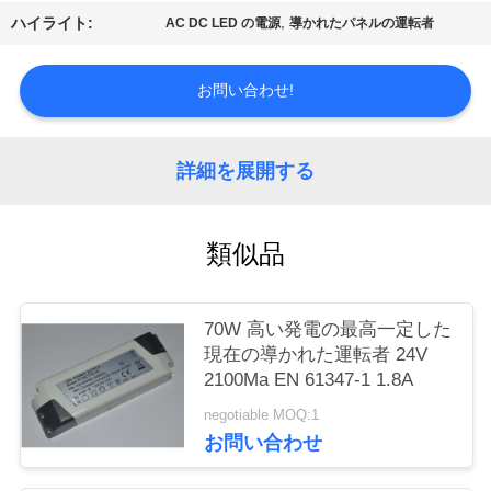
質
,
ハイライト:
AC DC LED の電源
導かれたパネルの運転者
管
お問い合わせ!
理
私
詳細を展開する
達
類似品
に
連
70W 高い発電の最高一定した
絡
現在の導かれた運転者 24V
2100Ma EN 61347-1 1.8A
し
negotiable MOQ:1
な
お問い合わせ
さ