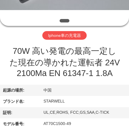
達
に
つ
い
Iphone車の充電器
て
70W 高い発電の最高一定し
た現在の導かれた運転者 24V
工
2100Ma EN 61347-1 1.8A
場
旅
起源の場所:
中国
行
STARWELL
ブランド名:
UL,CE,ROHS, FCC,GS,SAA,C-TICK
証明:
品
AT70C1500-49
モデル番号: