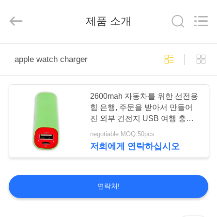
2014
-
2026
제품 소개
China
Mobile
Phone
Charger
Online
집
Marketplace.
All
apple watch charger
Rights
Reserved.
Developed
by
제
ECER
2600mah 자동차를 위한 선전용
품
힘 은행, 주문을 받아서 만들어
진 외부 건전지 USB 여행 충전
기
negotiable MOQ:50pcs
우
저희에게 연락하십시오
리
에
연락처!
대