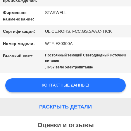
происхождения:
САЙТА
Фирменное
STARWELL
наименование:
PRIVACY
Сертификация:
UL,CE,ROHS, FCC,GS,SAA,C-TICK
POLICY
Номер модели:
WTF-E30300A
Постоянный текущий Светодиодный источник
Высокий свет:
питания
,
IP67 вело электропитание
КОНТАКТНЫЕ ДАННЫЕ!
РАСКРЫТЬ ДЕТАЛИ
Оценки и отзывы