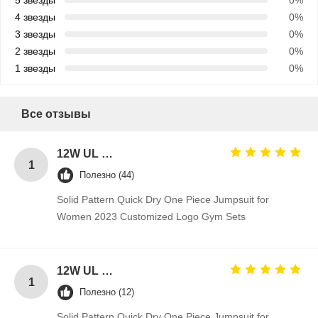
5 звезды
0%
4 звезды
0%
3 звезды
0%
2 звезды
0%
1 звезды
0%
Все отзывы
12W UL plug 12V 1A power adapter 5V 1A 2A AC DC power supply for Blue Tooth 5V 2A switching ac adapter 12V
1
Полезно (44)
Solid Pattern Quick Dry One Piece Jumpsuit for
Women 2023 Customized Logo Gym Sets
12W UL plug 12V 1A power adapter 5V 1A 2A AC DC power supply for Blue Tooth 5V 2A switching ac adapter 12V
1
Полезно (12)
Solid Pattern Quick Dry One Piece Jumpsuit for