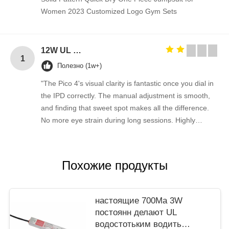
Women 2023 Customized Logo Gym Sets
12W UL plug 12V 1A power adapter 5V 1A 2A AC DC power supply for Blue Tooth 5V 2A switching ac adapter 12V
1
Полезно (1w+)
"The Pico 4's visual clarity is fantastic once you dial in
the IPD correctly. The manual adjustment is smooth,
and finding that sweet spot makes all the difference.
No more eye strain during long sessions. Highly
recommend taking the time to set it up properly!""The
Pico 4's visual clarity is fantastic once you dial in the
IPD correctly. The manual adjustment is smooth, and
Похожие продукты
finding that sweet spot makes all the difference. No
more eye strain during long sessions. Highly
recommend taking the time to set it up properly!""The
настоящие 700Ma 3W
Pico 4's visual clarity is fantastic once you dial in the
постоянн делают UL
IPD correctly. The manual adjustment is smooth, and
водостотьким водить