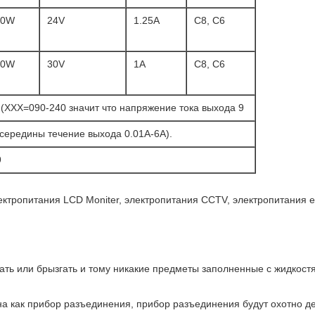
30W
24V
1.25A
C8, C6
30W
30V
1A
C8, C6
XXX=090-240 значит что напряжение тока выхода 9
 середины течение выхода 0.01A-6A).
9
ектропитания LCD Moniter, электропитания CCTV, электропитания e
пать или брызгать и тому никакие предметы заполненные с жидкост
на как прибор разъединения, прибор разъединения будут охотно д