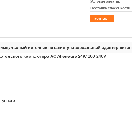
Условия оплаты:
Поставка способности:
контакт
 импульсный источник питания
универсальный адаптер питан
,
астольного компьютера AC Alienware 24W 100-240V
ступного