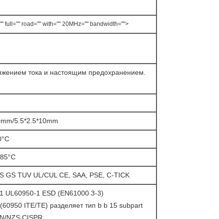
" full="" road="" with="" 20MHz="" bandwidth="">
яжением тока и настоящим предохранением.
10mm/5.5*2.5*10mm
0°C
+85°C
 GS TUV UL/CUL CE, SAA, PSE, C-TICK
1 UL60950-1 ESD (EN61000 3-3)
60950 ITE/TE) разделяет тип b b 15 subpart
AN/NZS CISPR