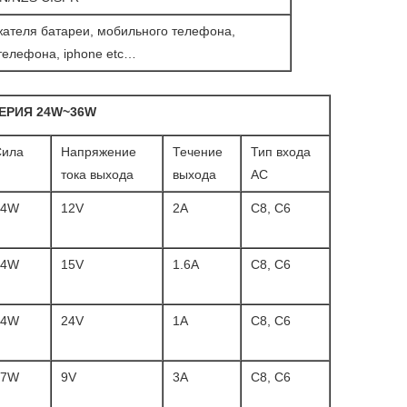
жателя батареи, мобильного телефона,
телефона, iphone etc…
ЕРИЯ 24W~36W
Сила
Напряжение
Течение
Тип входа
тока выхода
выхода
AC
24W
12V
2A
C8, C6
24W
15V
1.6A
C8, C6
24W
24V
1A
C8, C6
27W
9V
3A
C8, C6