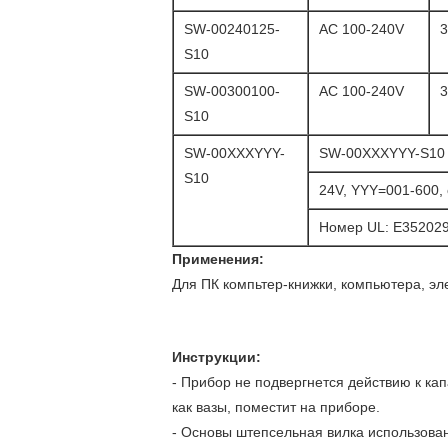
SW-00240125-
AC 100-240V
S10
SW-00300100-
AC 100-240V
S10
SW-00XXXYYY-
SW-00XXXYYY-S10 (
S10
24V, YYY=001-600,
Номер UL: E35202
Применения:
Для ПК компьтер-книжки, компьютера, эл
Инструкции:
- Прибор не подвергнется действию к ка
как вазы, поместит на приборе.
- Основы штепсельная вилка использова