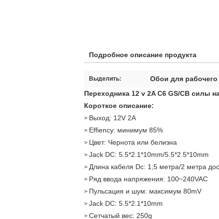
Подробное описание продукта
Обои для рабочего
Выделить:
Переходника 12 v 2A C6 GS/CB силы н
Короткое описание:
Выход: 12V 2A
>
Effiency: минимум 85%
>
Цвет: Чернота или белизна
>
Jack DC: 5.5*2.1*10mm/5.5*2.5*10mm
>
Длина кабеля Dc: 1,5 метра/2 метра до
>
Ряд ввода напряжения: 100~240VAC
>
Пульсация и шум: максимум 80mV
>
Jack DC: 5.5*2.1*10mm
>
Сетчатый вес: 250g
>