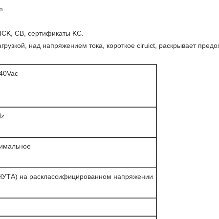
m
ICK, CB, сертификаты KC.
рузкой, над напряжением тока, короткое ciruict, раскрывает предо
40Vac
Hz
симальное
УТА) на расклассифицированном напряжении