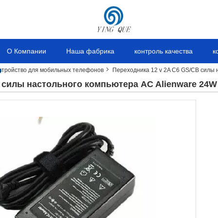
О Компании
Наша фабрика
контроль качества
к
стройство для мобильных телефонов
Переходника 12 v 2A C6 GS/CB силы 
 силы настольного компьютера AC Alienware 24W