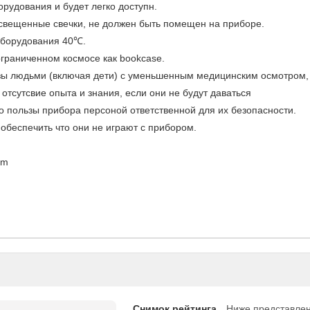
орудования и будет легко доступн.
 освещенные свечки, не должен быть помещен на приборе.
оборудования 40℃.
ограниченном космосе как bookcase.
ьзы людьми (включая дети) с уменьшенным медицинским осмотром,
отсутсвие опыта и знания, если они не будут даваться
 пользы прибора персоной ответственной для их безопасности.
 обеспечить что они не играют с прибором.
mm
Снимок рейтинга
Ниже представлен