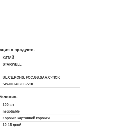
ция о продукте:
КИТАЙ
STARWELL
UL,CE,ROHS, FCC,GS,SAA,C-TICK
SW-00240200-S10
Условия:
:
100 шт
negotiable
Коробка картонной коробки
10-15 дней