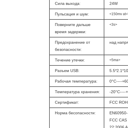
Сила выхода:
24W
Пульсация и шум:
<150mv at="
Поверните дальше
<3s>
время задержки:
Предохранение от
над напр
безопасности:
Течение утечки:
<5ma>
Разъем USB:
5.5*2.1*
Рабочая температура:
0°C----+6
Температура хранения:
-20°C----
Сертификат:
FCC ROHS
Норма бесопасности:
EN60950-
FCC CAS (
22:2006 