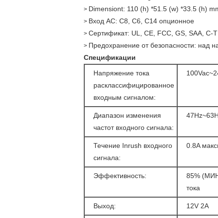
Dimensiont: 110 (h) *51.5 (w) *33.5 (h) m
>
Вход AC: C8, C6, C14 опционное
>
Сертификат: UL, CE, FCC, GS, SAA, C-T
>
Предохранение от безопасности: над наг
>
Спецификации
Напряжение тока
100Vac~2
расклассифицированное
входным сигналом:
Диапазон изменения
47Hz~63
частот входного сигнала:
Течение Inrush входного
0.8A мак
сигнала:
Эффективность:
85% (МИН
тока
Выход:
12V 2A