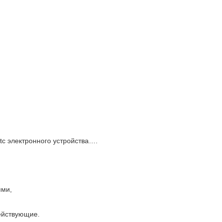
tc электронного устройства….
ями,
ействующие.