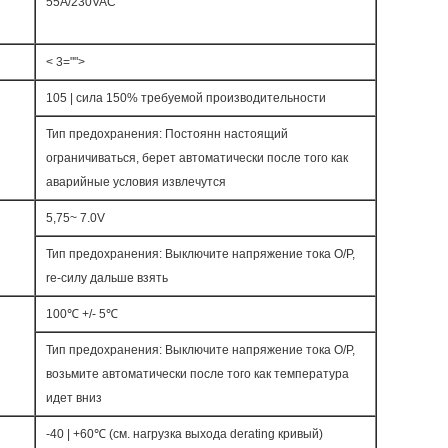
55A/230VAC
< 3="">
105 | сила 150% требуемой производительности
Тип предохранения: Постоянн настоящий
ограничиваться, берет автоматически после того как
аварийные условия извлечутся
5,75~ 7.0V
Тип предохранения: Выключите напряжение тока O/P,
re-силу дальше взять
100℃ +/- 5℃
Тип предохранения: Выключите напряжение тока O/P,
возьмите автоматически после того как температура
идет вниз
-40 | +60℃ (см. нагрузка выхода derating кривый)