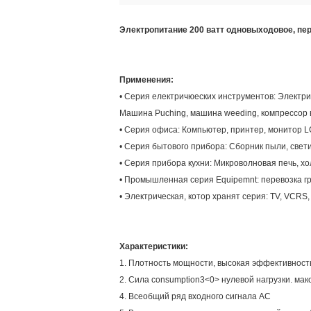
Электропитание 200 ватт одновыходовое, п
Применения:
• Серия електричюеских инструментов: Электри
Машина Puching, машина weeding, компрессор в
• Серия офиса: Компьютер, принтер, монитор L
• Серия бытового прибора: Сборник пыли, свет
• Серия прибора кухни: Микроволновая печь, холо
• Промышленная серия Equipemnt: перевозка гру
• Электрическая, котор хранят серия: TV, VCRS,
Характеристики:
1. Плотность мощности, высокая эффективност
2. Сила consumption3<0> нулевой нагрузки. ма
4. Всеобщий ряд входного сигнала AC