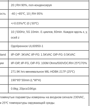
20 | RH 90%, non-конденсируя
ость
-40 | +85℃, 10 | RH 95%
+/-0.03%/℃ (0 | 50℃)
10 | 500Hz, 5G 10min. /1 циклов, 60min. Каждое вдоль x, y,
осей z
Одобренное UL60950-1
tand
I/P-O/P: 3KVAC I/P-FG: 1.5KVAC O/P-FG: 0.5KVAC
ции
I/P-O/P, I/P-FG, O/P-FG: 100M Ohms/500VDC/RH 25℃/70%
271.9K hrs минимальное MIL-HDBK-217F (25℃)
190*85*30mm (L*W*H)
0.8kg; 20pcs/16Kgs
 упомянутые параметры измерены на входном сигнале 230VAC,
 и 25℃ температуры окружающей среды.