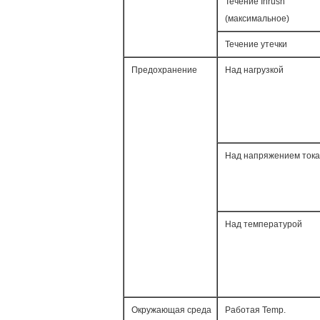
Течение Inrush
(максимальное)
Течение утечки
Предохранение
Над нагрузкой
Над напряжением тока
Над температурой
Окружающая среда
Работая Temp.