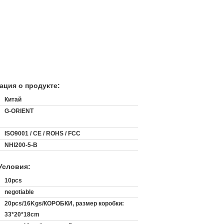
ция о продукте:
Китай
G-ORIENT
ISO9001 / CE / ROHS / FCC
NHI200-5-B
Условия:
:
10pcs
negotiable
20pcs/16Kgs/КОРОБКИ, размер коробки:
33*20*18cm