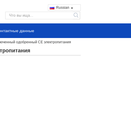
Russian
search
онтактные данные
ключенный одобренный CE электропитания
ктропитания