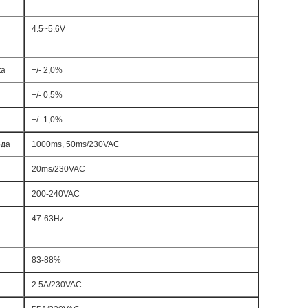
4.5~5.6V
ка
+/- 2,0%
+/- 0,5%
+/- 1,0%
ода
1000ms, 50ms/230VAC
20ms/230VAC
200-240VAC
47-63Hz
83-88%
2.5A/230VAC