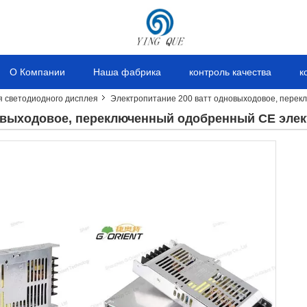
О Компании
Наша фабрика
контроль качества
к
я светодиодного дисплея
Электропитание 200 ватт одновыходовое, пере
овыходовое, переключенный одобренный CE эле