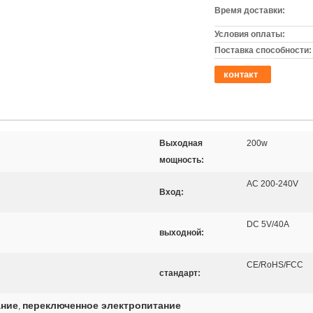
Время доставки:
Условия оплаты:
Поставка способности:
контакт
Выходная
200w
мощность:
AC 200-240V
Вход:
DC 5V/40A
выходной:
CE/RoHS/FCC
стандарт:
ание
переключенное электропитание
,