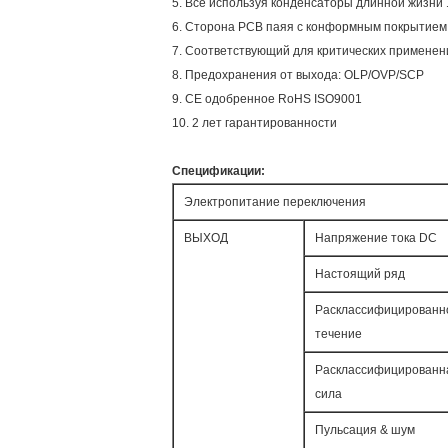
5. Все используя конденсаторы длинной жизни
6. Сторона PCB паяя с конформным покрытием
7. Соответствующий для критических применен
8. Предохранения от выхода: OLP/OVP/SCP
9. CE одобренное RoHS ISO9001
10. 2 лет гарантированности
Спецификации:
Электропитание переключения
ВЫХОД
Напряжение тока DC
Настоящий ряд
Расклассифицированн
течение
Расклассифицированн
сила
Пульсация & шум