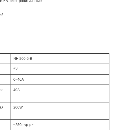
 105℃ электролитические.
ий
NHI200-5-B
5V
0~40A
ое
40A
ая
200W
<250mvp-p>