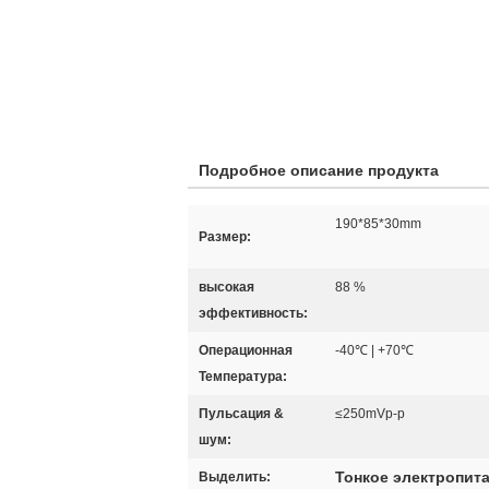
Подробное описание продукта
190*85*30mm
Размер:
высокая
88 %
эффективность:
Операционная
-40℃ | +70℃
Температура:
Пульсация &
≤250mVp-p
шум:
Тонкое электропит
Выделить: