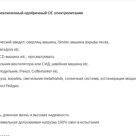
ереключенный одобренный CE электропитания
ческий увидел, сверлящ машину, Ginder, машина взрыва песка,
оздуха etc.
CD машина etc., просматривать
ильник вентилятора или СИД, швейная машина etc.
дильник, Freezr, Coffemarker etc.
за, корабль, светильник metalhalide, солнечная система, ect генерации мощн
 ect Рейдио.
ь, длинная жизнь и высокая надежность
ксимальная допускаемая нагрузка 100% ожог-в испытании