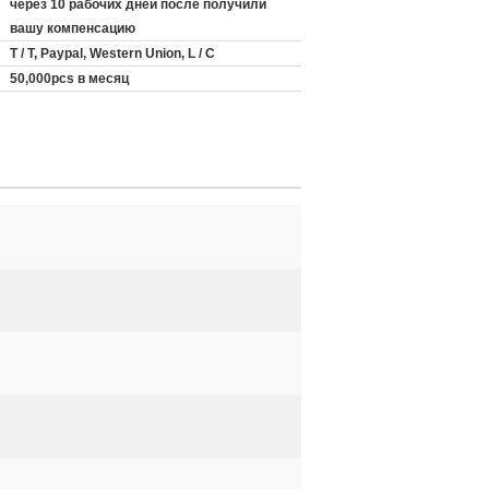
через 10 рабочих дней после получили
вашу компенсацию
T / T, Paypal, Western Union, L / C
50,000pcs в месяц