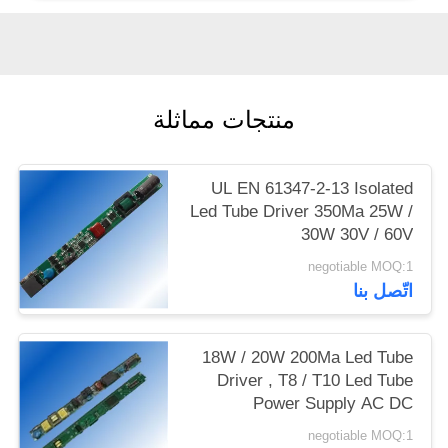
منتجات مماثلة
UL EN 61347-2-13 Isolated
Led Tube Driver 350Ma 25W /
30W 30V / 60V
negotiable MOQ:1
اتّصل بنا
18W / 20W 200Ma Led Tube
Driver , T8 / T10 Led Tube
Power Supply AC DC
negotiable MOQ:1