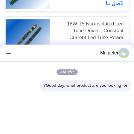
اتّصل بنا
18W T5 Non-isolated Led
Tube Driver , Constant
Current Led Tube Power
Supply
negotiable MOQ:1
Mr. peter
اتّصل بنا
3:57 AM
فئات شعبية
جميع
Good day, what product are you looking for?
شاحن هاتف محمول للسفر
شاحن سيارة للهاتف الذكي
شاحن سيارة USB
شاحن آيفون قابل للانسحاب
شاحن ميكرو USB قابل للانسحاب
محول سفر USB