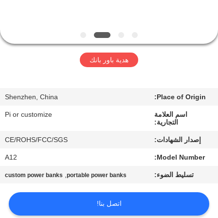
ضبط
الجودة
اتصل
هدية باور بانك
بنا
Shenzhen, China
Place of Origin:
طلب
اسم العلامة
Pi or customize
اقتباس
التجارية:
إصدار الشهادات:
CE/ROHS/FCC/SGS
خريطة
A12
Model Number:
الموقع
تسليط الضوء:
,
custom power banks
portable power banks
PRIVACY
اتصل بنا!
POLICY