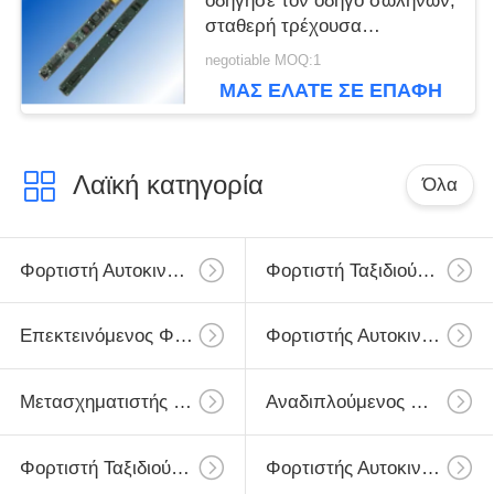
οδήγησε τον οδηγό σωλήνων,
σταθερή τρέχουσα
οδηγημένη παροχή
negotiable MOQ:1
ηλεκτρικού ρεύματος
ΜΑΣ ΕΛΆΤΕ ΣΕ ΕΠΑΦΉ
σωλήνων
ΜΕ
Λαϊκή κατηγορία
Όλα
Φορτιστή Αυτοκινήτου Για Smartphone
Φορτιστή Ταξιδιού Κινητού Τηλεφώνου
Επεκτεινόμενος Φορτιστής IPhone
Φορτιστής Αυτοκινήτου USB
Μετασχηματιστής Ταξιδίου USB
Αναδιπλούμενος Φορτιστής Micro USB
Φορτιστή Ταξιδιού IPhone
Φορτιστής Αυτοκινήτων Iphone