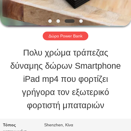
ΠΟΙΟΤΙΚΌΣ
ΈΛΕΓΧΟΣ
Δώρο Power Bank
ΜΑΣ
Πολυ χρώμα τράπεζας
ΕΛΆΤΕ
δύναμης δώρων Smartphone
ΣΕ
iPad mp4 που φορτίζει
ΕΠΑΦΉ
γρήγορα τον εξωτερικό
ΜΕ
φορτιστή μπαταριών
ΖΗΤΉΣΤΕ
Τόπος
Shenzhen, Κίνα