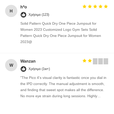
h*o
H
Χρήσιμο (123)
Solid Pattern Quick Dry One Piece Jumpsuit for
Women 2023 Customized Logo Gym Sets Solid
Pattern Quick Dry One Piece Jumpsuit for Women
2023@
Wanzan
W
Χρήσιμο (1w+)
"The Pico 4's visual clarity is fantastic once you dial in
the IPD correctly. The manual adjustment is smooth,
and finding that sweet spot makes all the difference.
No more eye strain during long sessions. Highly
recommend taking the time to set it up properly!""The
Pico 4's visual clarity is fantastic once you dial in the