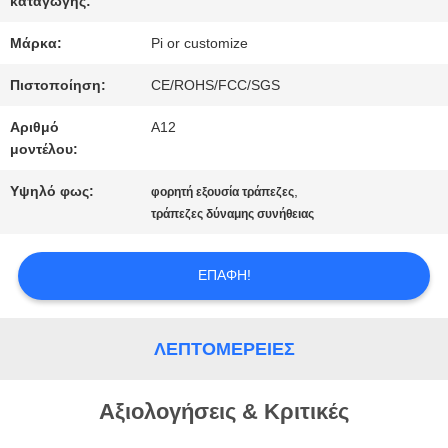
καταγωγής:
ΈΝΑ
Μάρκα:
Pi or customize
ΑΠΌΣΠΑΣΜΑ
Πιστοποίηση:
CE/ROHS/FCC/SGS
Αριθμό
A12
SITEMAP
μοντέλου:
Υψηλό φως:
,
φορητή εξουσία τράπεζες
PRIVACY
τράπεζες δύναμης συνήθειας
POLICY
ΕΠΑΦΉ!
ΛΕΠΤΟΜΈΡΕΙΕΣ
Αξιολογήσεις & Κριτικές