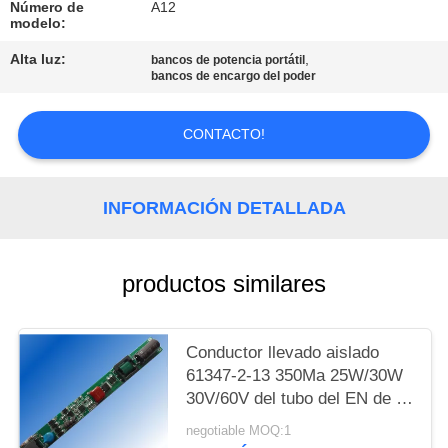
MAPA
Número de
A12
modelo:
DEL
Alta luz:
,
bancos de potencia portátil
SITIO
bancos de encargo del poder
PRIVACY
CONTACTO!
POLICY
INFORMACIÓN DETALLADA
productos similares
Conductor llevado aislado
61347-2-13 350Ma 25W/30W
30V/60V del tubo del EN de la
UL
negotiable MOQ:1