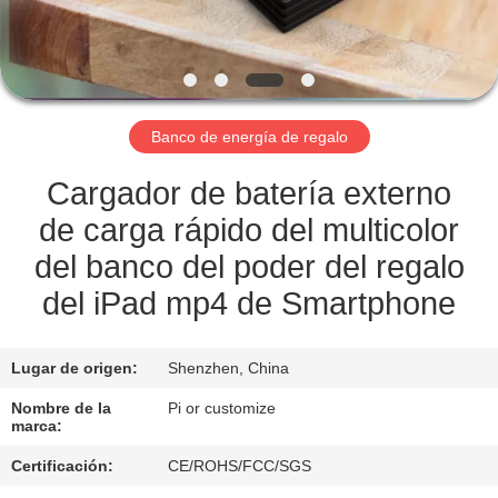
CONTROL
DE
CALIDAD
Banco de energía de regalo
ÉNTRENOS
Cargador de batería externo
EN
de carga rápido del multicolor
CONTACTO
del banco del poder del regalo
CON
del iPad mp4 de Smartphone
PIDA
Lugar de origen:
Shenzhen, China
UNA
Nombre de la
Pi or customize
marca:
CITA
Certificación:
CE/ROHS/FCC/SGS