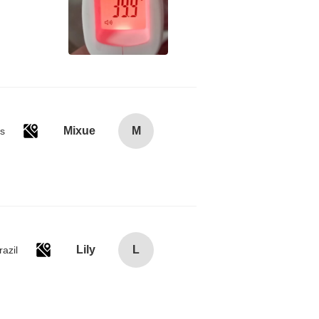
Mixue
M
es
Lily
L
razil