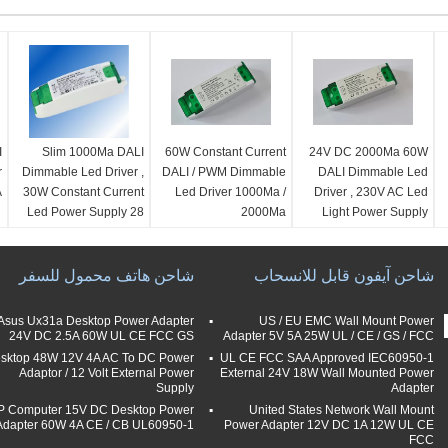
I
Slim 1000Ma DALI
60W Constant Current
24V DC 2000Ma 60W
r
Dimmable Led Driver ,
DALI / PWM Dimmable
DALI Dimmable Led
A
30W Constant Current
Led Driver 1000Ma /
Driver , 230V AC Led
Led Power Supply 28
2000Ma
Light Power Supply
VDC
شاحن آيفون قابل للانسحاب
شاحن هاتف محمول للسفر
Asus Ux31a Desktop Power Adapter
US / EU EMC Wall Mount Power
24V DC 2.5A 60W UL CE FCC GS
Adapter 5V 5A 25W UL / CE / GS / FCC
sktop 48W 12V 4A AC To DC Power
UL CE FCC SAA Approved IEC60950-1
Adaptor / 12 Volt External Power
External 24V 18W Wall Mounted Power
Supply
Adapter
P Computer 15V DC Desktop Power
United States Network Wall Mount
Adapter 60W 4A CE / CB UL60950-1
Power Adapter 12V DC 1A 12W UL CE
FCC