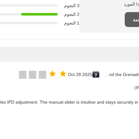
3 النجوم
2 النجوم
عة
1 النجوم
Oct 28.2025
Saint Vincent and the Grenadines
les IPD adjustment. The manual slider is intuitive and stays securely in 