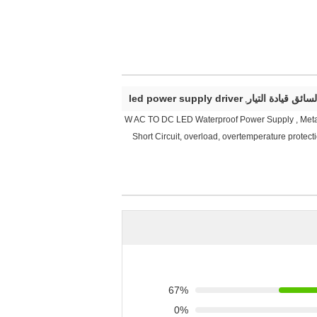
سائق قيادة التيار
led power supply driver
,
10 W AC TO DC LED Waterproof Power Supply , Meta
Short Circuit, overload, overtemperature protec
67%
0%