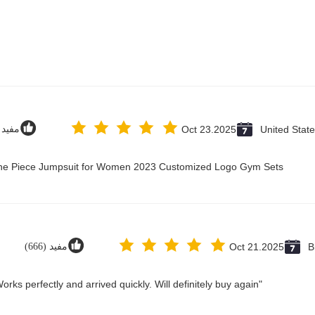
United Stat
Oct 23.2025
مفيد (12
 One Piece Jumpsuit for Women 2023 Customized Logo Gym Sets
B
Oct 21.2025
مفيد (666)
"Great value for money. Works perfectly and arrived quickly. Will definitely buy again."