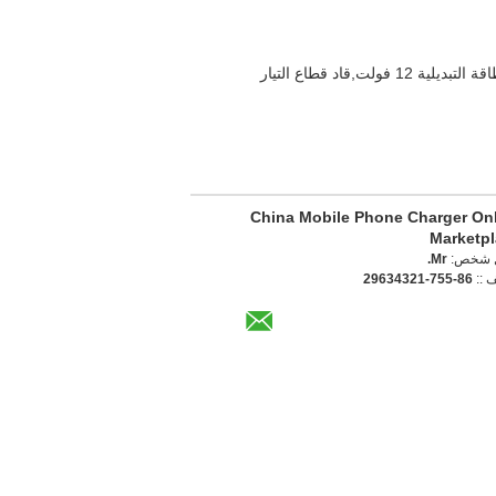
شاشة LED للإعلان,إمدادات الطاقة 2000 واط,إمدادات الطاقة ذات الإشارة LED 12 فولت,مزود طاقة ضوء LED,إمدادات الطاقة التبديلية 12 فولت,قاد قطاع التيار
China Mobile Phone Charger On
Marketp
 شخص:
Mr.
ف ::
86-755-29634321