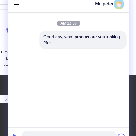
منتجات أخرى
Mr. peter
12:56 AM
Good day, what product are you looking 
for?
900Ma 30W DALI
30 Watt 700mA 240V
Dimmable Waterproof
AC DALI Dimmable Led
Led Driver 36V EN
Driver Constant Current
61347-2-13 / CE GS
IP64
طلب اقتباس
أرسلت
E-Mail
خريطة الموقع
|