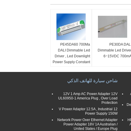
PE45DA60 700Ma
PE30DA DAL
DALI Dimmable Led
Dimmable Led Drive
Driver , Led Downlight
6~15VDC 700m
Power Supply Constant
Current
شاحن سيارة للهاتف الذكي
12V 1 Amp AC Power Adapter 12V
UL60950-1 America Plug , Over Load
Protection
De
12 V Power Adaptor 12.5A , Industrial
Power Supply 150W
Network Power Over Ethernet Adapter
H
Power Adapter 18V 1A Australian /
United States / Europe Plug