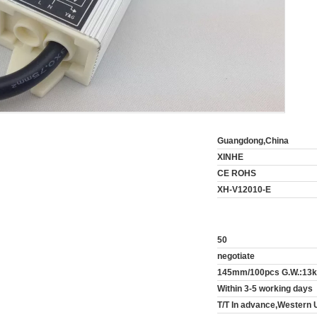
Guangdong,China
XINHE
CE ROHS
XH-V12010-E
50
negotiate
Within 3-5 working days
T/T In advance,Western 